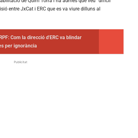
abilitació de Quim Torra i ha admès que veu “difícil”
isió entre JxCat i ERC que es va viure dilluns al
PF: Com la direcció d'ERC va blindar
nes per ignorància
Publicitat