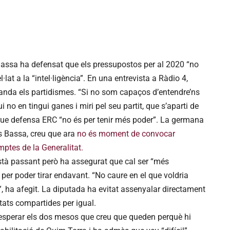
assa ha defensat que els pressupostos per al 2020 “no
·lat a la “intel·ligència”. En una entrevista a Ràdio 4,
nda els partidismes. “Si no som capaços d’entendre’ns
 no en tingui ganes i miri pel seu partit, que s’aparti de
el que defensa ERC “no és per tenir més poder”. La germana
s Bassa, creu que ara
no és moment de convocar
mptes de la Generalitat.
stà passant però ha assegurat que cal ser “més
ia per poder tirar endavant. “No caure en el que voldria
t”, ha afegit. La diputada ha evitat assenyalar directament
itats compartides per igual.
esperar els dos mesos que creu que queden perquè hi