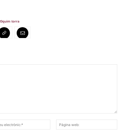
20
quim torra
Correu
Pàgina
electrònic:*
web: