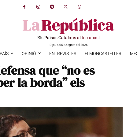
Els Països Catalans al teu abast
Dijous, 06 de agost del 2026
PAÍS
OPINIÓ
ENTREVISTES
ELMONCASTELLER
MÉ
efensa que “no es
er la borda” els