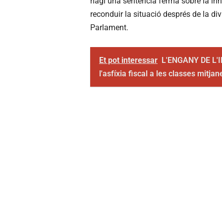
hagi una sentència ferma sobre la inh
reconduir la situació després de la div
Parlament.
Et pot interessar
L'ENGANY DE L'IR
l'asfíxia fiscal a les classes mitja