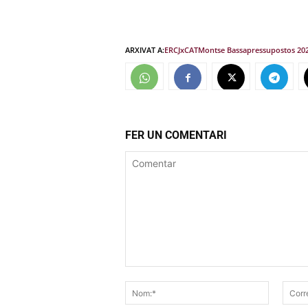
ARXIVAT A:
ERC
JxCAT
Montse Bassa
pressupostos 20
FER UN COMENTARI
Comentar
Nom:*