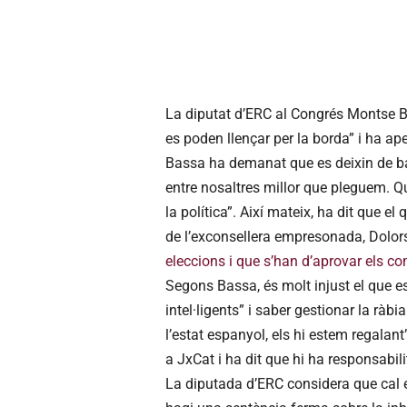
La diputat d’ERC al Congrés Montse B
es poden llençar per la borda” i ha apel
Bassa ha demanat que es deixin de ba
entre nosaltres millor que pleguem. Qui
la política”. Així mateix, ha dit que 
de l’exconsellera empresonada, Dolor
eleccions i que s’han d’aprovar els co
Segons Bassa, és molt injust el que e
intel·ligents” i saber gestionar la ràb
l’estat espanyol, els hi estem regalan
a JxCat i ha dit que hi ha responsabil
La diputada d’ERC considera que cal 