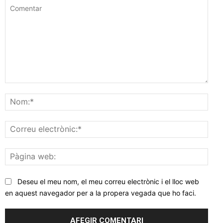
Comentar
Nom
Corr
elec
Pàgi
web
Deseu el meu nom, el meu correu electrònic i el lloc web
en aquest navegador per a la propera vegada que ho faci.