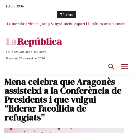
Edició 2934
TItulars
La memòria viva de Josep Sunyol uneix l’esport i la cultura en un emotiu
La “dignitat” a mitges de Marc Puigtió: renuncia a Girona pels àudios però
s’aferra als càrrecs remunerats de Sant Julià i el Consell Comarcal
homenatge a Guadarrama pel seu 90è aniversari
Els Països Catalans al teu abast
Divendres, 07 de agost del 2026
Mena celebra que Aragonès
assisteixi a la Conferència de
Presidents i que vulgui
“liderar l’acollida de
refugiats”