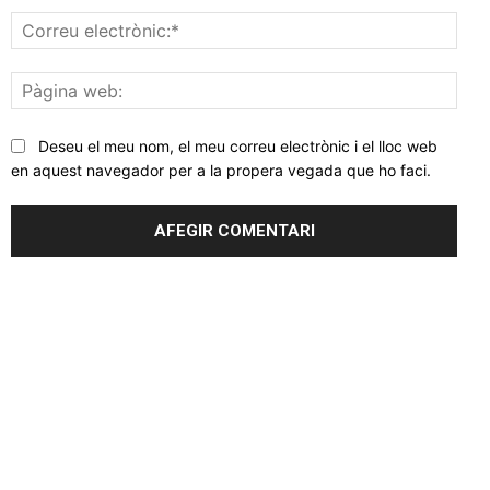
Corr
elec
Pàgi
web
Deseu el meu nom, el meu correu electrònic i el lloc web
en aquest navegador per a la propera vegada que ho faci.