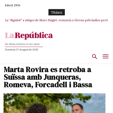
Edició 2934
TItulars
La “dignitat” a mitges de Marc Puigtió: renuncia a Girona pels àudios però
Junts exigeix que Catalunya quedi “fora” del repartiment dels menors
s’aferra als càrrecs remunerats de Sant Julià i el Consell Comarcal
migrants de Ceuta
Els Països Catalans al teu abast
Divendres, 07 de agost del 2026
Marta Rovira es retroba a
Suïssa amb Junqueras,
Romeva, Forcadell i Bassa