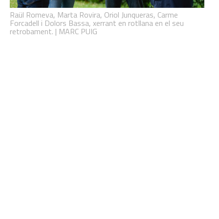
Raül Romeva, Marta Rovira, Oriol Junqueras, Carme
Forcadell i Dolors Bassa, xerrant en rotllana en el seu
retrobament. | MARC PUIG