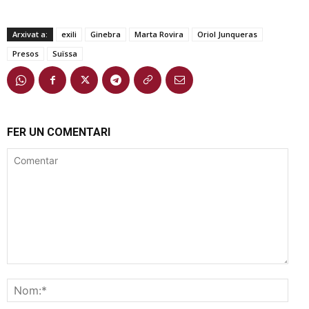
Arxivat a:
exili
Ginebra
Marta Rovira
Oriol Junqueras
Presos
Suïssa
FER UN COMENTARI
Comentar
Nom