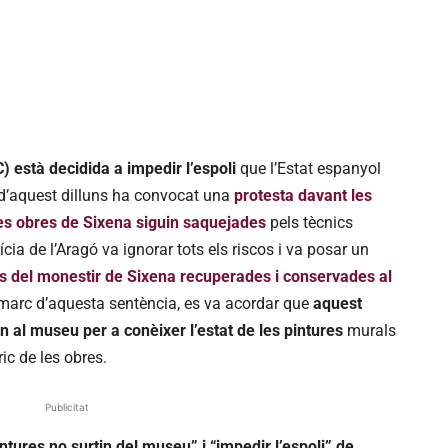
està decidida a impedir l’espoli
que l’Estat espanyol
tí d’aquest dilluns ha convocat una
protesta davant les
es obres de Sixena siguin saquejades
pels tècnics
ícia de l’Aragó va ignorar tots els riscos i va posar un
s del monestir de Sixena recuperades i conservades al
 marc d’aquesta sentència, es va acordar que
aquest
in al museu per a conèixer l’estat de les pintures
murals
ic de les obres.
Publicitat
intures no surtin del museu” i “impedir l’espoli” de