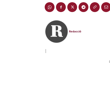
Redacció
|