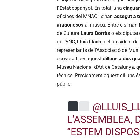
l’Estat
espanyol. En total, una
cinquan
oficines del MNAC i s’han
assegut a te
aragonesos
al museu. Entre els manif
de Cultura
Laura Borràs
o els diputat
de l’ANC,
Lluís Llach
o el president de
representants de l’Associació de Muni
convocat per aquest
dilluns a dos qu
Museu Nacional d’Art de Catalunya, qu
tècnics. Precisament aquest dilluns é
públic.
@LLUIS_L
L’ASSEMBLEA, 
“ESTEM DISPOS