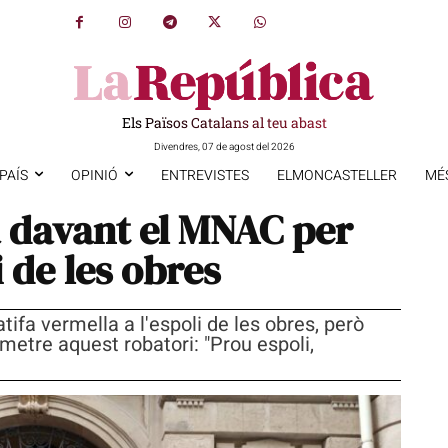
Els Països Catalans al teu abast
Divendres, 07 de agost del 2026
PAÍS
OPINIÓ
ENTREVISTES
ELMONCASTELLER
MÉ
a davant el MNAC per
i de les obres
tifa vermella a l'espoli de les obres, però
metre aquest robatori: "Prou espoli,