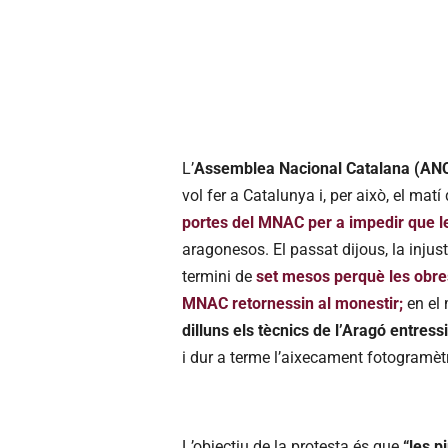
L’
Assemblea Nacional Catalana (ANC) 
vol fer a Catalunya i, per això, el ma
portes del MNAC per a impedir que l
aragonesos. El passat dijous, la injust
termini de
set mesos perquè les obre
MNAC retornessin al monestir;
en el
dilluns els tècnics de l’Aragó entress
i dur a terme l’aixecament fotogramètr
L’objectiu de la protesta és que
“les p