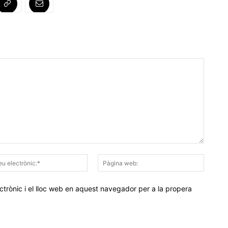
Correu
Pàgina
electrònic:*
web:
trònic i el lloc web en aquest navegador per a la propera