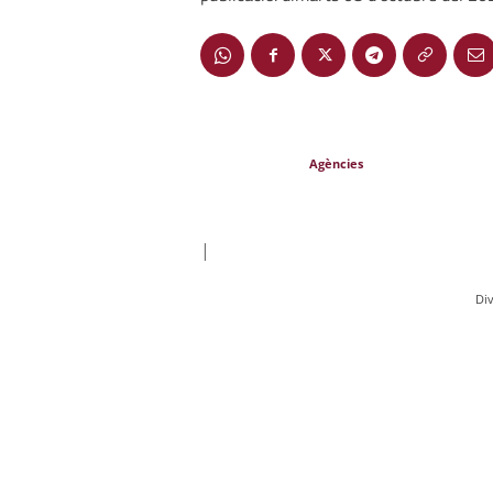
Agències
|
Div