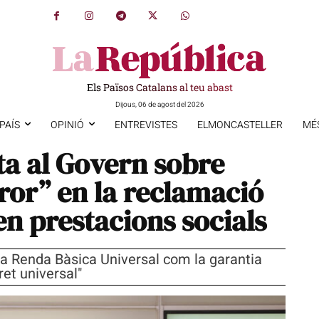
Els Països Catalans al teu abast
Dijous, 06 de agost del 2026
PAÍS
OPINIÓ
ENTREVISTES
ELMONCASTELLER
MÉ
a al Govern sobre
error” en la reclamació
n prestacions socials
 la Renda Bàsica Universal com la garantia
ret universal"