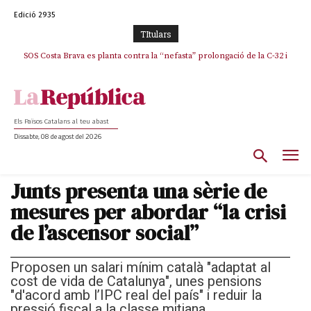
Edició 2935
TItulars
SOS Costa Brava es planta contra la “nefasta” prolongació de la C-32 i
n’exigeix la retirada immediata
Els Països Catalans al teu abast
Dissabte, 08 de agost del 2026
Junts presenta una sèrie de
mesures per abordar “la crisi
de l’ascensor social”
Proposen un salari mínim català "adaptat al
cost de vida de Catalunya", unes pensions
"d'acord amb l’IPC real del país" i reduir la
pressió fiscal a la classe mitjana