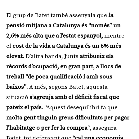
El grup de Batet també assenyala que
la
pensió mitjana a Catalunya és “només” un
2,6% més alta que a l’estat espanyol,
mentre
el
cost de la vida a Catalunya és un 6% més
elevat
. D’altra banda, Junts
atribueix els
rècords d’ocupació, en gran part, a llocs de
treball “de poca qualificació i amb sous
baixos”
. A més, segons Batet, aquesta
situació
s’agreuja amb el dèficit fiscal que
pateix el país
. “Aquest desequilibri fa que
molta gent tinguin greus dificultats per pagar
l’habitatge o per fer la compra
“, assegura
Batet, tot defensant que
“cal una economia