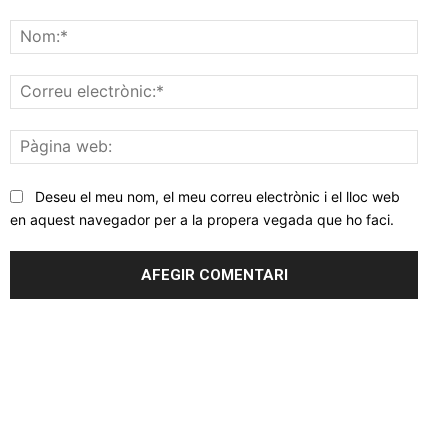
Comentar
Nom
Corr
elec
Pàgi
web
Deseu el meu nom, el meu correu electrònic i el lloc web
en aquest navegador per a la propera vegada que ho faci.