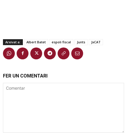
Arxivat a:
Albert Batet
espoli fiscal
Junts
JxCAT
FER UN COMENTARI