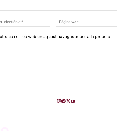
Correu
Pàgina
electrònic:*
web:
trònic i el lloc web en aquest navegador per a la propera