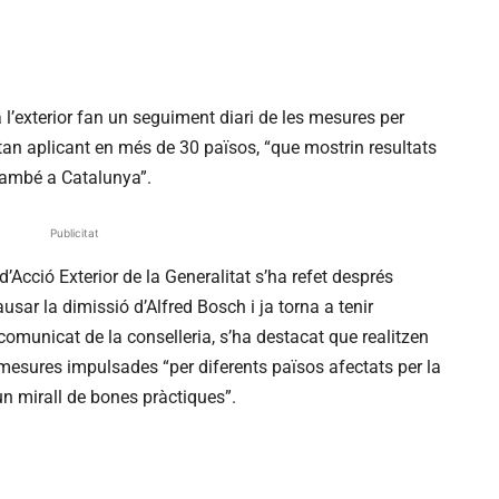
 l’exterior fan un seguiment diari de les mesures per
estan aplicant en més de 30 països, “que mostrin resultats
també a Catalunya”.
Publicitat
’Acció Exterior de la Generalitat s’ha refet després
r la dimissió d’Alfred Bosch i ja torna a tenir
omunicat de la conselleria, s’ha destacat que realitzen
mesures impulsades “per diferents països afectats per la
n mirall de bones pràctiques”.