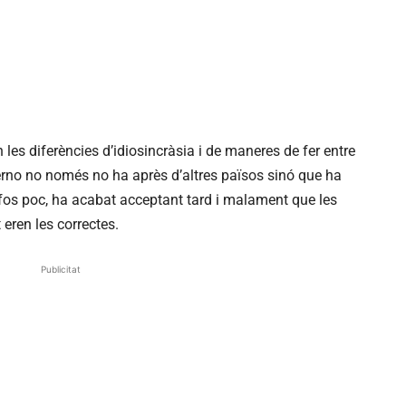
es diferències d’idiosincràsia i de maneres de fer entre
ierno no només no ha après d’altres països sinó que ha
o fos poc, ha acabat acceptant tard i malament que les
eren les correctes.
Publicitat