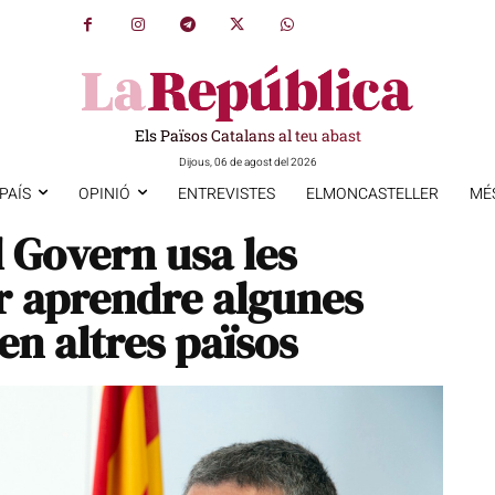
Els Països Catalans al teu abast
Dijous, 06 de agost del 2026
PAÍS
OPINIÓ
ENTREVISTES
ELMONCASTELLER
MÉ
El Govern usa les
r aprendre algunes
en altres països