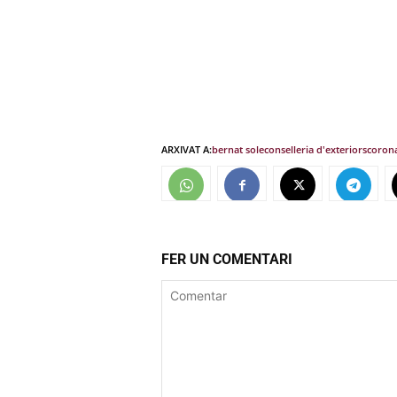
ARXIVAT A:
bernat sole
conselleria d'exteriors
coron
FER UN COMENTARI