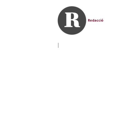
Redacció
|