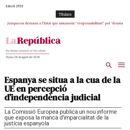
Edició 2933
TItulars
Junqueras demana a l’Estat que assumeixi “responsabilitats” pel “drama
L’abandonament de les seleccions catalanes per part de la UFEC
humà” a Ceuta i avança que Catalunya haurà de continuar acollint
espanyolitza l’esport del país
menors
Els Països Catalans al teu abast
Dijous, 06 de agost del 2026
Espanya se situa a la cua de la
UE en percepció
d’independència judicial
La Comissió Europea publica un nou informe
que exposa la manca d'imparcialitat de la
justícia espanyola