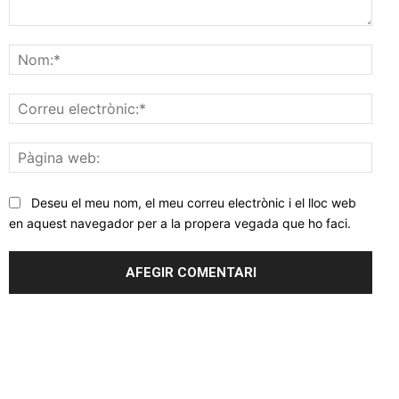
Comentar
Nom
Corr
elec
Pàgi
web
Deseu el meu nom, el meu correu electrònic i el lloc web
en aquest navegador per a la propera vegada que ho faci.