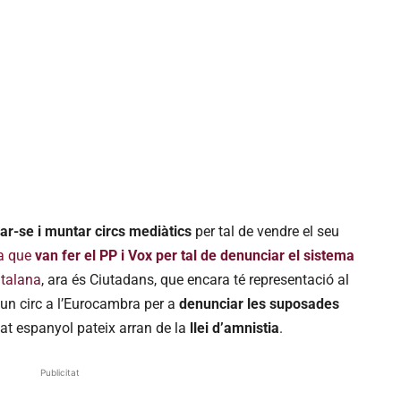
zar-se i muntar circs mediàtics
per tal de vendre el seu
a que
van fer el PP i Vox per tal de denunciar el sistema
atalana
, ara és Ciutadans, que encara té representació al
un circ a l’Eurocambra per a
denunciar les suposades
at espanyol pateix arran de la
llei d’amnistia
.
Publicitat