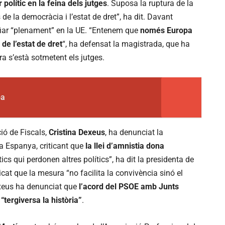
 polític en la feina dels jutges
. Suposa la ruptura de la
de la democràcia i l’estat de dret”, ha dit. Davant
fiar “plenament” en la UE. “Entenem que
només Europa
 de l’estat de dret
“, ha defensat la magistrada, que ha
ra s’està sotmetent els jutges.
pa
ció de Fiscals,
Cristina Dexeus
, ha denunciat la
 a Espanya, criticant que
la llei d’amnistia dona
tics qui perdonen altres polítics”, ha dit la presidenta de
icat que la mesura “no facilita la convivència sinó el
exeus ha denunciat que
l’acord del PSOE amb Junts
“tergiversa la història”
.