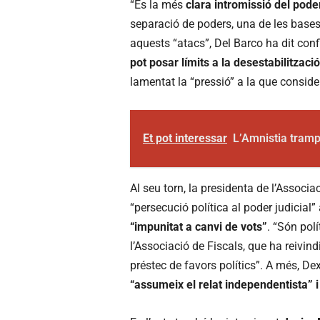
“És la més
clara intromissió del poder
separació de poders, una de les bases 
aquests “atacs”, Del Barco ha dit con
pot posar límits a la desestabilització
lamentat la “pressió” a la que conside
Et pot interessar
L’Amnistia tram
Al seu torn, la presidenta de l’Associa
“persecució política al poder judicial”
“impunitat a canvi de vots”
. “Són polí
l’Associació de Fiscals, que ha reivind
préstec de favors polítics”. A més, D
“assumeix el relat independentista” i 