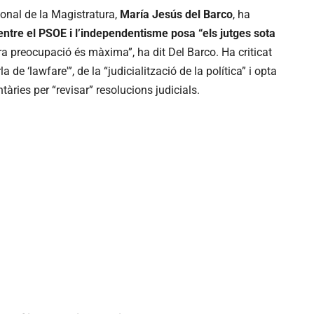
ional de la Magistratura,
María Jesús del Barco
, ha
 entre el PSOE i l’independentisme posa “els jutges sota
ra preocupació és màxima”, ha dit Del Barco. Ha criticat
de ‘lawfare'”, de la “judicialització de la política” i opta
àries per “revisar” resolucions judicials.