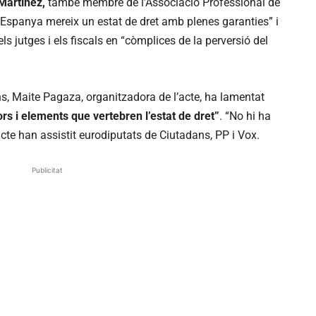
Martínez,
també membre de l’Associació Professional de
“Espanya mereix un estat de dret amb plenes garanties” i
 els jutges i els fiscals en “còmplices de la perversió del
s, Maite Pagaza, organitzadora de l’acte, ha lamentat
lors i elements que vertebren l’estat de dret”
. “No hi ha
l’acte han assistit eurodiputats de Ciutadans, PP i Vox.
Publicitat