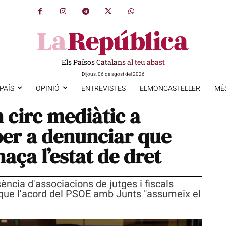
Els Països Catalans al teu abast
Dijous, 06 de agost del 2026
PAÍS
OPINIÓ
ENTREVISTES
ELMONCASTELLER
MÉ
 circ mediàtic a
er a denunciar que
aça l’estat de dret
ncia d'associacions de jutges i fiscals
que l'acord del PSOE amb Junts "assumeix el