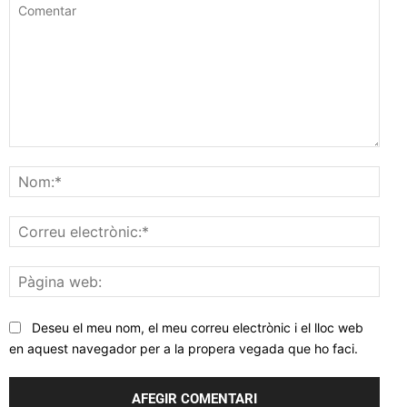
Comentar
Nom
Corr
elec
Pàgi
web
Deseu el meu nom, el meu correu electrònic i el lloc web
en aquest navegador per a la propera vegada que ho faci.