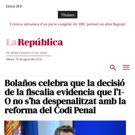
Edició 2937
TItulars
Crònica estiuenca d’un pacte congelat (4): ERC permet un altre flagrant
Rufián boicoteja l’estratègia d’acostament a Junts d’Oriol Junqueras
incompliment de l’acord, les seleccions catalanes un cop més sacrificades
Els Països Catalans al teu abast
Dilluns, 10 de agost del 2026
Bolaños celebra que la decisió
de la fiscalia evidencia que l’1-
O no s’ha despenalitzat amb la
reforma del Codi Penal