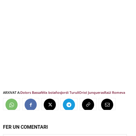
ARXIVAT A:
Dolors Bassa
félix bolaños
Jordi Turull
Oriol Junqueras
Raül Romeva
FER UN COMENTARI