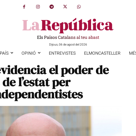
Els Països Catalans al teu abast
Dijous, 06 de agost del 2026
PAÍS
OPINIÓ
ENTREVISTES
ELMONCASTELLER
MÉ
videncia el poder de
de l’estat per
independentistes