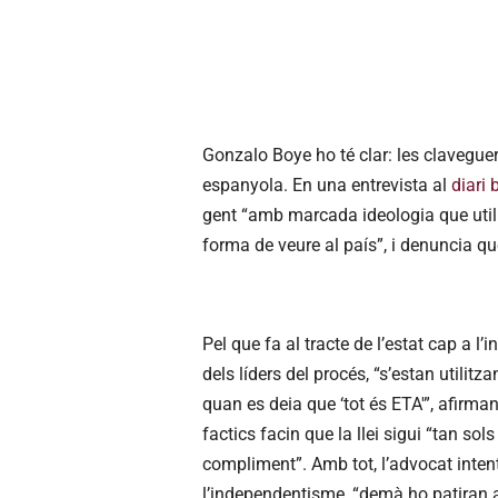
Gonzalo Boye ho té clar: les clavegue
espanyola. En una entrevista al
diari 
gent “amb marcada ideologia que utilit
forma de veure al país”, i denuncia qu
Pel que fa al tracte de l’estat cap a
dels líders del procés, “s’estan utilit
quan es deia que ‘tot és ETA'”, afirma
factics facin que la llei sigui “tan sol
compliment”. Amb tot, l’advocat intent
l’independentisme, “demà ho patiran a