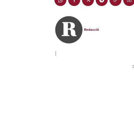
Redacció
|