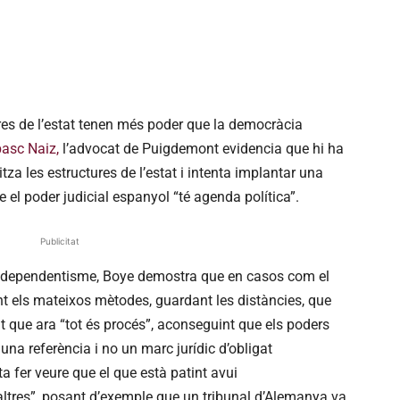
res de l’estat tenen més poder que la democràcia
basc Naiz,
l’advocat de Puigdemont evidencia que hi ha
za les estructures de l’estat i intenta implantar una
e el poder judicial espanyol “té agenda política”.
Publicitat
 l’independentisme, Boye demostra que en casos com el
zant els mateixos mètodes, guardant les distàncies, que
nt que ara “tot és procés”, aconseguint que els poders
s una referència i no un marc jurídic d’obligat
a fer veure que el que està patint avui
ltres”, posant d’exemple que un tribunal d’Alemanya va