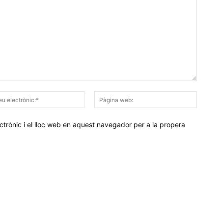
Correu
Pàgina
electrònic:*
web:
trònic i el lloc web en aquest navegador per a la propera