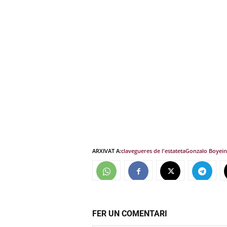
ARXIVAT A:
clavegueres de l'estat
eta
Gonzalo Boye
i
FER UN COMENTARI