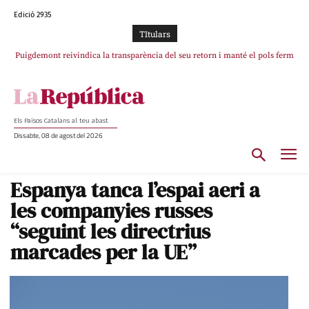
Edició 2935
TItulars
Puigdemont reivindica la transparència del seu retorn i manté el pols ferm
Portugal acusa Espanya de provocar un “efecte crida” massiu per la seva
per la plena llibertat dels encausats
“manca de regulació” migratòria
Els Països Catalans al teu abast
Dissabte, 08 de agost del 2026
Espanya tanca l’espai aeri a
les companyies russes
“seguint les directrius
marcades per la UE”