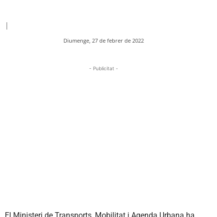
|
Diumenge, 27 de febrer de 2022
- Publicitat -
El Ministeri de Transports, Mobilitat i Agenda Urbana ha