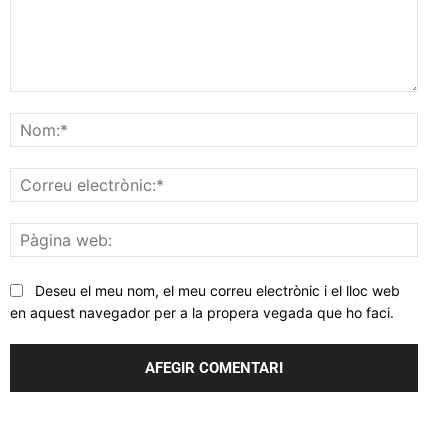
Comentar
Nom
Corr
elec
Pàgi
web
Deseu el meu nom, el meu correu electrònic i el lloc web
en aquest navegador per a la propera vegada que ho faci.