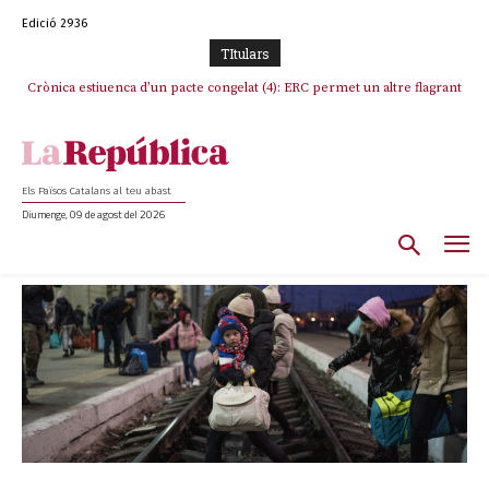
Edició 2936
TItulars
Crònica estiuenca d’un pacte congelat (4): ERC permet un altre flagrant
incompliment de l’acord, les seleccions catalanes un cop més
sacrificades
Els Països Catalans al teu abast
Diumenge, 09 de agost del 2026