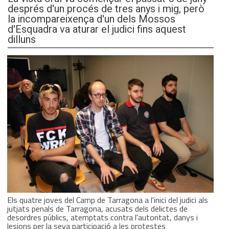
després d'un procés de tres anys i mig, però
la incompareixença d'un dels Mossos
d'Esquadra va aturar el judici fins aquest
dilluns
Els quatre joves del Camp de Tarragona a l'inici del judici als
jutjats penals de Tarragona, acusats dels delictes de
desordres públics, atemptats contra l'autoritat, danys i
lesions per la seva participació a les protestes