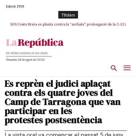
Edició 2935
TItulars
SOS Costa Brava es planta contra la “nefasta” prolongació de la C-32 i
n’exigeix la retirada immediata
Els Països Catalans al teu abast
Dissabte, 08 de agost del 2026
Es reprèn el judici aplaçat
contra els quatre joves del
Camp de Tarragona que van
participar en les
protestes postsentència
La vista oral va començar el passat 5 de juny