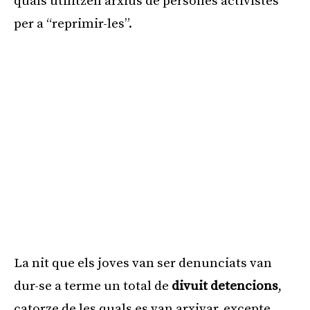
quals utilitzen arxius de persones activistes
per a “reprimir-les”.
La nit que els joves van ser denunciats van
dur-se a terme un total de
divuit detencions
,
catorze de les quals es van arxivar, excepte