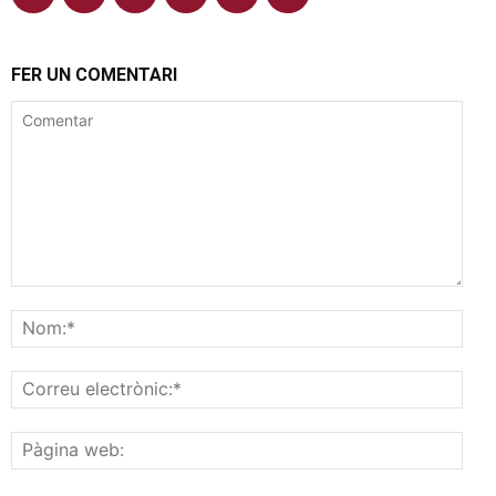
FER UN COMENTARI
Comentar
Nom
Corr
elec
Pàgi
web