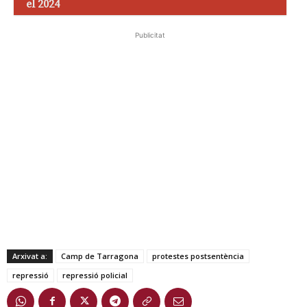
el 2024
Publicitat
Arxivat a:
Camp de Tarragona
protestes postsentència
repressió
repressió policial