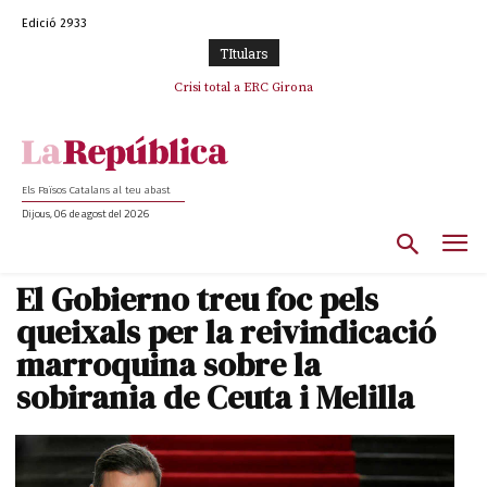
Edició 2933
TItulars
Crisi total a ERC Girona
Els Països Catalans al teu abast
Dijous, 06 de agost del 2026
El Gobierno treu foc pels
queixals per la reivindicació
marroquina sobre la
sobirania de Ceuta i Melilla