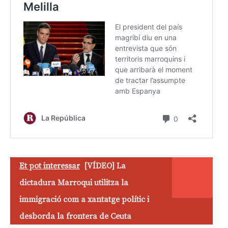
Et pot interessar
[VÍDEO] La
dictadura Marroqui utilitza la
immigració com a xantatge polític i
desborda la frontera de Ceuta