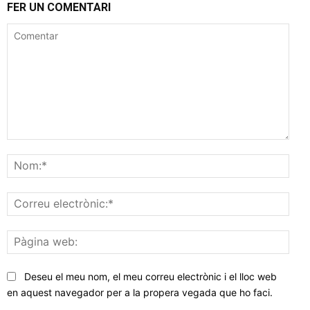
FER UN COMENTARI
Comentar
Nom
Corr
elec
Pàgi
web
Deseu el meu nom, el meu correu electrònic i el lloc web
en aquest navegador per a la propera vegada que ho faci.