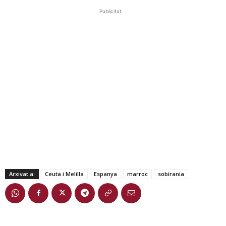
Publicitat
Arxivat a:
Ceuta i Melilla
Espanya
marroc
sobirania