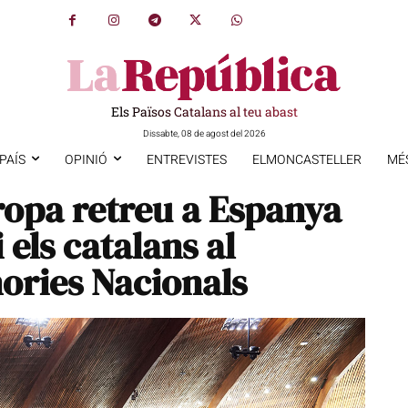
Els Països Catalans al teu abast
Dissabte, 08 de agost del 2026
PAÍS
OPINIÓ
ENTREVISTES
ELMONCASTELLER
MÉ
uropa retreu a Espanya
 els catalans al
ories Nacionals