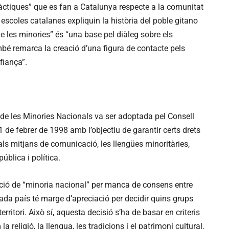
ctiques” que es fan a Catalunya respecte a la comunitat
 escoles catalanes expliquin la història del poble gitano
e les minories” és “una base pel diàleg sobre els
bé remarca la creació d’una figura de contacte pels
fiança”.
de les Minories Nacionals va ser adoptada pel Consell
’1 de febrer de 1998 amb l’objectiu de garantir certs drets
als mitjans de comunicació, les llengües minoritàries,
pública i política.
ció de “minoria nacional” per manca de consens entre
ada país té marge d’apreciació per decidir quins grups
rritori. Això sí, aquesta decisió s’ha de basar en criteris
a religió, la llengua, les tradicions i el patrimoni cultural.