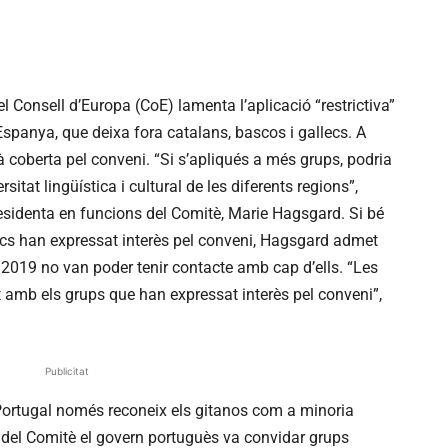
 Consell d’Europa (CoE) lamenta l’aplicació “restrictiva”
spanya, que deixa fora catalans, bascos i gallecs. A
 coberta pel conveni. “Si s’apliqués a més grups, podria
rsitat lingüística i cultural de les diferents regions”,
esidenta en funcions del Comitè, Marie Hagsgard. Si bé
ecs han expressat interès pel conveni, Hagsgard admet
 2019 no van poder tenir contacte amb cap d’ells. “Les
 amb els grups que han expressat interès pel conveni”,
Publicitat
ortugal només reconeix els gitanos com a minoria
a del Comitè el govern portuguès va convidar grups