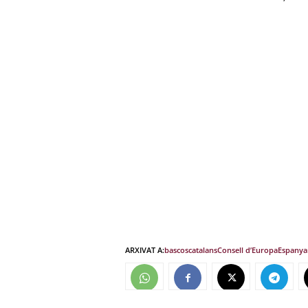
ARXIVAT A:
bascos
catalans
Consell d’Europa
Espanya