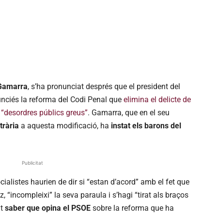
Gamarra
, s’ha pronunciat després que el president del
unciés la reforma del Codi Penal que
elimina el delicte de
e “desordres públics greus”
. Gamarra, que en el seu
trària
a aquesta modificació, ha
instat els barons del
Publicitat
alistes haurien de dir si “estan d’acord” amb el fet que
, “incompleixi” la seva paraula i s’hagi “tirat als braços
nt
saber que opina el PSOE
sobre la reforma que ha