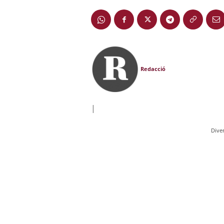
Redacció
|
Dive