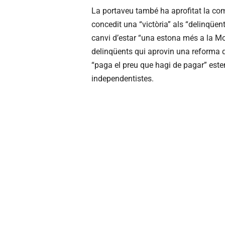
La portaveu també ha aprofitat la co
concedit una “victòria” als “delinqüen
canvi d’estar “una estona més a la M
delinqüents qui aprovin una reforma q
“paga el preu que hagi de pagar” esten
independentistes.