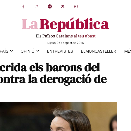
Els Països Catalans al teu abast
Dijous, 06 de agost del 2026
PAÍS
OPINIÓ
ENTREVISTES
ELMONCASTELLER
MÉ
rida els barons del
ontra la derogació de