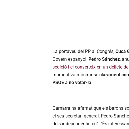
La portaveu del PP al Congrés,
Cuca 
Govern espanyol,
Pedro Sánchez
, an
sedició i el converteix en un delicte d
moment va mostrar-se
clarament con
PSOE a no votar-la
.
Gamarra ha afirmat que els barons soci
el seu secretari general, Pedro Sánchez
dels independentistes”. “És interessa