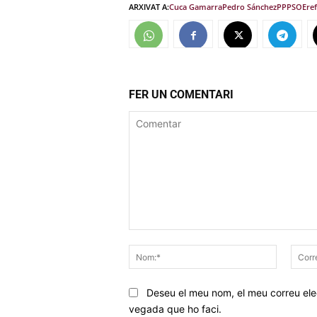
ARXIVAT A:
Cuca Gamarra
Pedro Sánchez
PP
PSOE
re
FER UN COMENTARI
Comentar
Nom:*
Deseu el meu nom, el meu correu elec
vegada que ho faci.