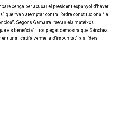
mpareixença per acusar el president espanyol d’haver
ts” que “van atemptar contra l’ordre constitucional” a
oncloa”. Segons Gamarra, “seran els mateixos
ue els beneficia”, i tot plegat demostra que Sánchez
ent una “catifa vermella d’impunitat” als líders