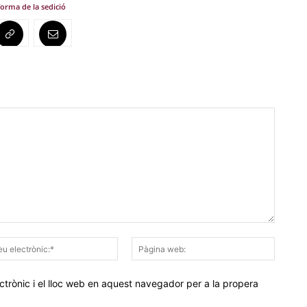
forma de la sedició
Correu
Pàgina
electrònic:*
web:
trònic i el lloc web en aquest navegador per a la propera