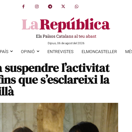
Els Països Catalans al teu abast
Dijous, 06 de agost del 2026
PAÍS
OPINIÓ
ENTREVISTES
ELMONCASTELLER
MÉ
suspendre l’activitat
ins que s’esclareixi la
llà