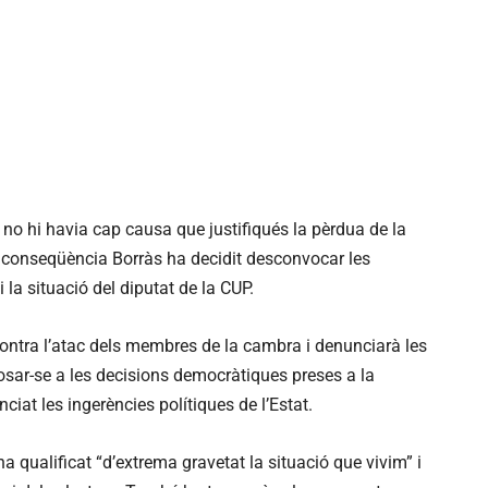
o hi havia cap causa que justifiqués la pèrdua de la
n conseqüència Borràs ha decidit desconvocar les
i la situació del diputat de la CUP.
ontra l’atac dels membres de la cambra i denunciarà les
osar-se a les decisions democràtiques preses a la
iat les ingerències polítiques de l’Estat.
 qualificat “d’extrema gravetat la situació que vivim” i