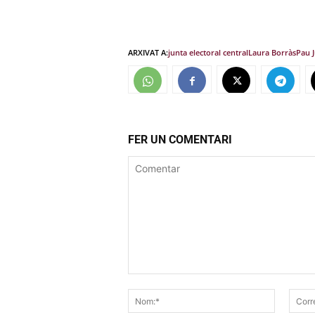
ARXIVAT A:
junta electoral central
Laura Borràs
Pau J
FER UN COMENTARI
Comentar
Nom:*