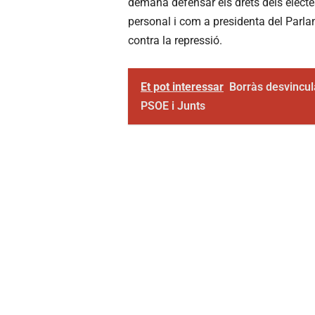
demana defensar els drets dels electe
personal i com a presidenta del Parl
contra la repressió.
Et pot interessar
Borràs desvincula
PSOE i Junts