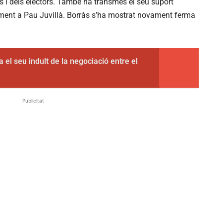
s i dels electors. També ha transmès el seu suport
ament a Pau
Juvillà. Borràs
s’ha mostrat novament ferma
 el seu indult de la negociació entre el
Publicitat