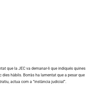
tat que la JEC va demanar-li que indiqués quines
c dies hàbils. Borràs ha lamentat que a pesar que
tratiu, actua com a “instància judicial”.