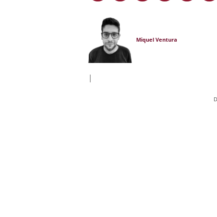
Miquel Ventura
|
D