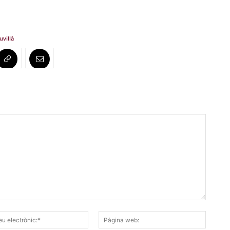
uvillà
Correu
Pàgina
electrònic:*
web: