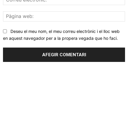
elec
Pàgi
web
Deseu el meu nom, el meu correu electrònic i el lloc web
en aquest navegador per a la propera vegada que ho faci.