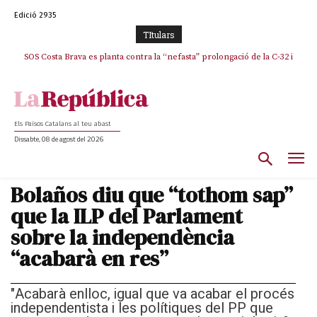
Edició 2935
TItulars
SOS Costa Brava es planta contra la “nefasta” prolongació de la C-32 i
n’exigeix la retirada immediata
Els Països Catalans al teu abast
Dissabte, 08 de agost del 2026
Bolaños diu que “tothom sap”
que la ILP del Parlament
sobre la independència
“acabarà en res”
"Acabarà enlloc, igual que va acabar el procés
independentista i les polítiques del PP que