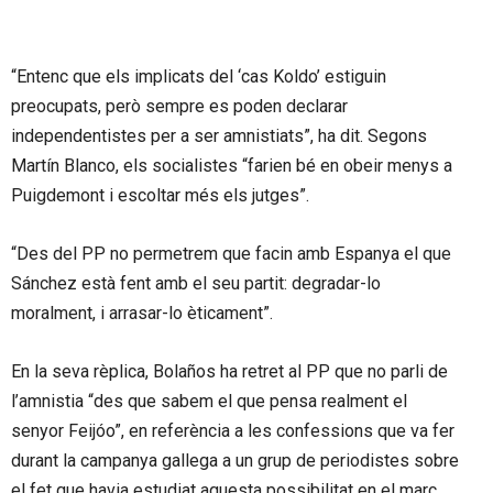
“Entenc que els implicats del ‘cas Koldo’ estiguin
preocupats, però sempre es poden declarar
independentistes per a ser amnistiats”, ha dit. Segons
Martín Blanco, els socialistes “farien bé en obeir menys a
Puigdemont i escoltar més els jutges”.
“Des del PP no permetrem que facin amb Espanya el que
Sánchez està fent amb el seu partit: degradar-lo
moralment, i arrasar-lo èticament”.
En la seva rèplica, Bolaños ha retret al PP que no parli de
l’amnistia “des que sabem el que pensa realment el
senyor Feijóo”, en referència a les confessions que va fer
durant la campanya gallega a un grup de periodistes sobre
el fet que havia estudiat aquesta possibilitat en el marc