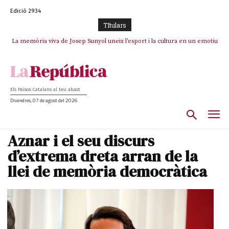
Edició 2934
TItulars
La memòria viva de Josep Sunyol uneix l’esport i la cultura en un emotiu
La “dignitat” a mitges de Marc Puigtió: renuncia a Girona pels àudios però
s’aferra als càrrecs remunerats de Sant Julià i el Consell Comarcal
homenatge a Guadarrama pel seu 90è aniversari
Els Països Catalans al teu abast
Divendres, 07 de agost del 2026
Aznar i el seu discurs
d’extrema dreta arran de la
llei de memòria democràtica