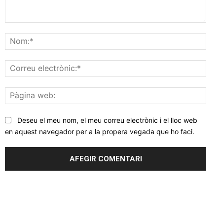
Comentar
Nom
Corr
elec
Pàgi
web
Deseu el meu nom, el meu correu electrònic i el lloc web
en aquest navegador per a la propera vegada que ho faci.