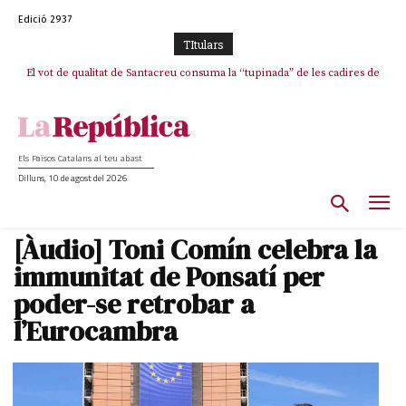
Edició 2937
TItulars
El vot de qualitat de Santacreu consuma la “tupinada” de les cadires de
La mentida de La Vanguardia: “Tres de cada quatre punts del pacte amb
ERC s’han complert”
plata
Els Països Catalans al teu abast
Dilluns, 10 de agost del 2026
[Àudio] Toni Comín celebra la
immunitat de Ponsatí per
poder-se retrobar a
l’Eurocambra