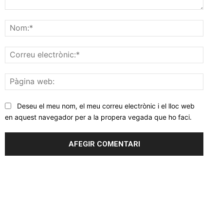
Comentar
Nom
Corr
elec
Pàgi
web
Deseu el meu nom, el meu correu electrònic i el lloc web
en aquest navegador per a la propera vegada que ho faci.