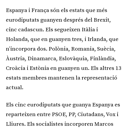
'
d
Espanya i França són els estats que més
à
'
eurodiputats guanyen després del Brexit,
u
à
cinc cadascun. Els segueixen Itàlia i
d
u
Holanda, que en guanyen tres, i Irlanda, que
i
d
n’incorpora dos. Polònia, Romania, Suècia,
o
i
Àustria, Dinamarca, Eslovàquia, Finlàndia,
o
Croàcia i Estònia en guanyen un. Els altres 13
estats membres mantenen la representació
actual.
Els cinc eurodiputats que guanya Espanya es
reparteixen entre PSOE, PP, Ciutadans, Vox i
Lliures. Els socialistes incorporen Marcos