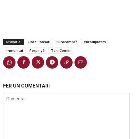
Arxivat a:
Clara Ponsatí
Eurocambra
eurodiputats
immunitat
Perpinyà
Toni Comín
FER UN COMENTARI