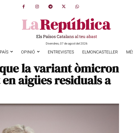
Els Països Catalans al teu abast
Divendres, 07 de agost del 2026
PAÍS
OPINIÓ
ENTREVISTES
ELMONCASTELLER
MÉ
que la variant òmicron
t en aigües residuals a