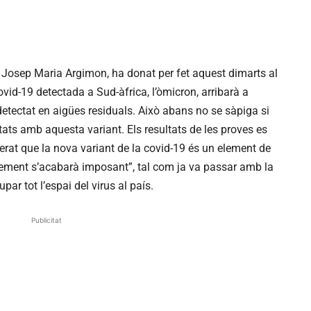
t, Josep Maria Argimon, ha donat per fet aquest dimarts al
vid-19 detectada a Sud-àfrica, l’òmicron, arribarà a
 detectat en aigües residuals. Això abans no se sàpiga si
tats amb aquesta variant. Els resultats de les proves es
erat que la nova variant de la covid-19 és un element de
ement s’acabarà imposant”, tal com ja va passar amb la
ar tot l’espai del virus al país.
Publicitat