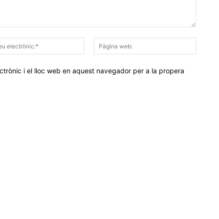
Correu
Pàgina
electrònic:*
web:
trònic i el lloc web en aquest navegador per a la propera