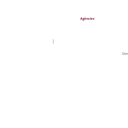
Agències
|
Dim