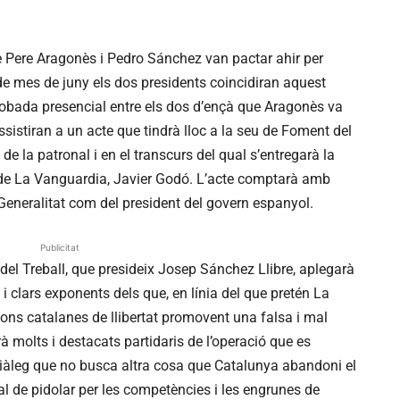
 Pere Aragonès i Pedro Sánchez van pactar ahir per
e mes de juny els dos presidents coincidiran aquest
trobada presencial entre els dos d’ençà que Aragonès va
ssistiran a un acte que tindrà lloc a la seu de Foment del
 la patronal i en el transcurs del qual s’entregarà la
 de La Vanguardia, Javier Godó. L’acte comptarà amb
 Generalitat com del president del govern espanyol.
Publicitat
del Treball, que presideix Josep Sánchez Llibre, aplegarà
 i clars exponents dels que, en línia del que pretén La
ons catalanes de llibertat promovent una falsa i mal
rà molts i destacats partidaris de l’operació que es
 diàleg que no busca altra cosa que Catalunya abandoni el
al de pidolar per les competències i les engrunes de