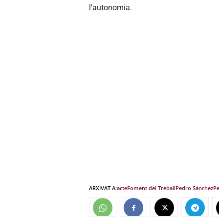
l’autonomia.
ARXIVAT A:
acte
Foment del Treball
Pedro Sánchez
Pe