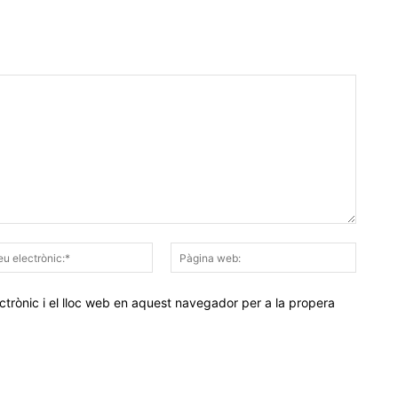
Correu
Pàgina
electrònic:*
web:
trònic i el lloc web en aquest navegador per a la propera