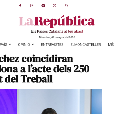
Els Països Catalans al teu abast
Divendres, 07 de agost del 2026
PAÍS
OPINIÓ
ENTREVISTES
ELMONCASTELLER
MÉ
chez coincidiran
lona a l’acte dels 250
 del Treball