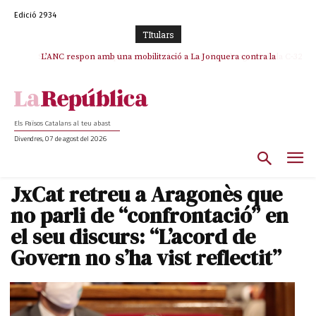
Edició 2934
TItulars
SOS Costa Brava es planta contra la “nefasta” prolongació de la C-32 i
L’ANC respon amb una mobilització a La Jonquera contra la
catalanofòbia i els abusos de la Policia Nacional
n’exigeix la retirada immediata
Els Països Catalans al teu abast
Divendres, 07 de agost del 2026
JxCat retreu a Aragonès que
no parli de “confrontació” en
el seu discurs: “L’acord de
Govern no s’ha vist reflectit”