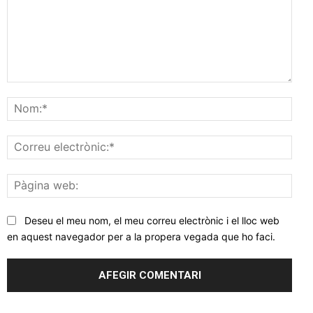
Comentar
Nom
Corr
elec
Pàgi
web
Deseu el meu nom, el meu correu electrònic i el lloc web
en aquest navegador per a la propera vegada que ho faci.