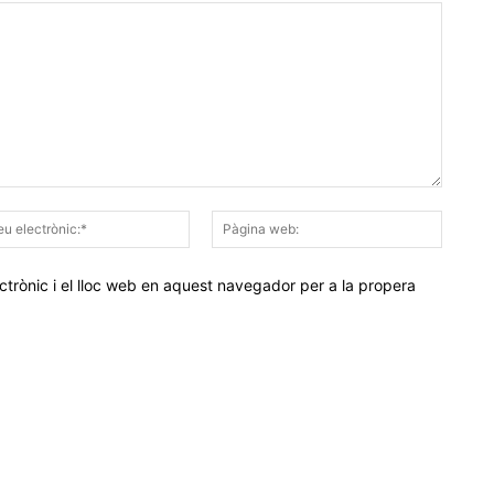
Correu
Pàgina
electrònic:*
web:
trònic i el lloc web en aquest navegador per a la propera