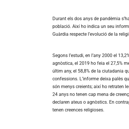
Durant els dos anys de pandèmia s’ha 
població. Així ho indica un seu inform
Guàrdia respecte l’evolució de la religi
Segons l’estudi, en l’any 2000 el 13,
agnòstica, el 2019 ho feia el 27,5% me
últim any, el 58,8% de la ciutadania qu
confessions. L’informe deixa palès qu
són menys creients; així ho retraten l
24 anys no tenen cap mena de creença 
declaren ateus o agnòstics. En contr
tenen creences religioses.