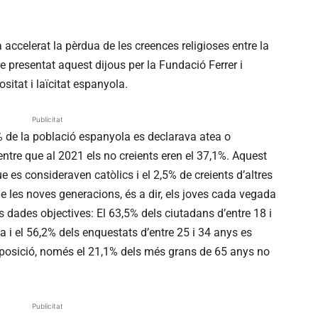
accelerat la pèrdua de les creences religioses entre la
e presentat aquest dijous per la Fundació Ferrer i
ositat i laïcitat espanyola.
Publicitat
2% de la població espanyola es declarava atea o
ntre que al 2021 els no creients eren el 37,1%. Aquest
e es consideraven catòlics i el 2,5% de creients d’altres
e les noves generacions, és a dir, els joves cada vegada
es dades objectives: El 63,5% dels ciutadans d’entre 18 i
i el 56,2% dels enquestats d’entre 25 i 34 anys es
aposició, només el 21,1% dels més grans de 65 anys no
Publicitat