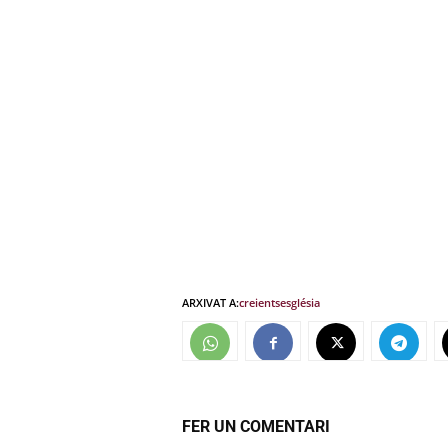
ARXIVAT A:
creients
església
FER UN COMENTARI