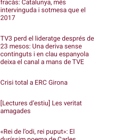
fracàs: Catalunya, més
intervinguda i sotmesa que el
2017
TV3 perd el lideratge després de
23 mesos: Una deriva sense
continguts i en clau espanyola
deixa el canal a mans de TVE
Crisi total a ERC Girona
[Lectures d’estiu] Les veritat
amagades
«Rei de l’odi, rei puput»: El
duríssim poema de Carles