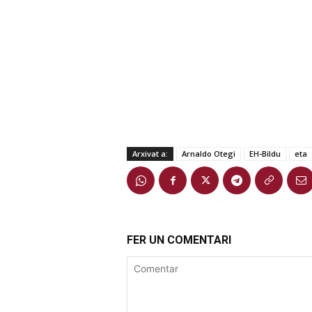
Arxivat a:
Arnaldo Otegi
EH-Bildu
eta
FER UN COMENTARI