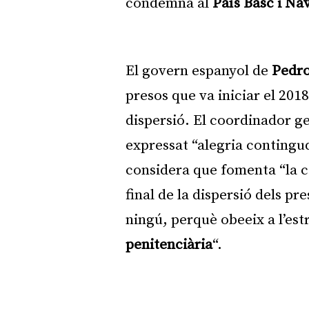
condemna al
País Basc i Na
El govern espanyol de
Pedro
presos que va iniciar el 2018
dispersió. El coordinador g
expressat “alegria contingud
considera que fomenta “la c
final de la dispersió dels p
ningú, perquè obeeix a l’es
penitenciària
“.