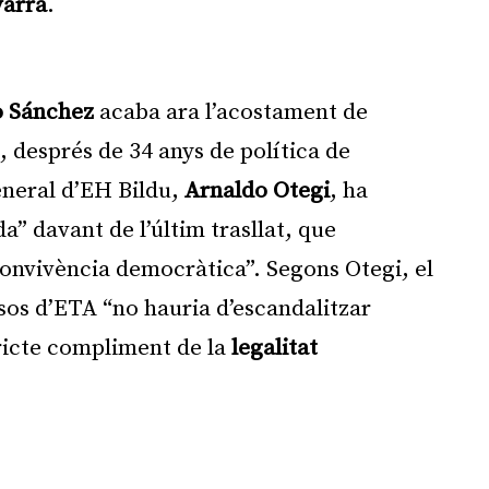
varra
.
Publicitat
 Sánchez
acaba ara l’acostament de
, després de 34 anys de política de
eneral d’EH Bildu,
Arnaldo Otegi
, ha
a” davant de l’últim trasllat, que
onvivència democràtica”. Segons Otegi, el
resos d’ETA “no hauria d’escandalitzar
tricte compliment de la
legalitat