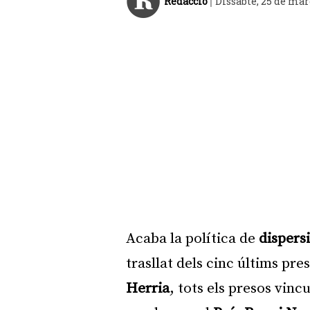
Redacció
Dissabte, 25 de mar
|
Acaba la política de
dispers
trasllat dels cinc últims pre
Herria
, tots els presos vin