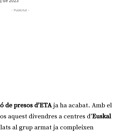
ç de 2023
- Publicitat -
ió
de presos d’ETA
ja ha acabat. Amb el
sos aquest divendres a centres d’
Euskal
culats al grup armat ja compleixen