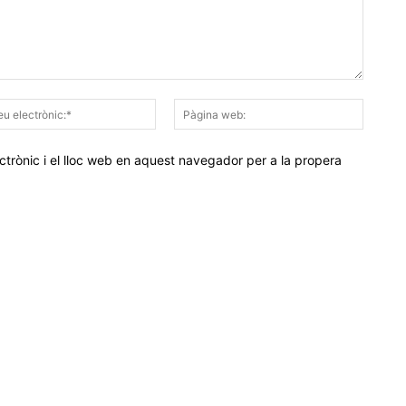
Correu
Pàgina
electrònic:*
web:
trònic i el lloc web en aquest navegador per a la propera