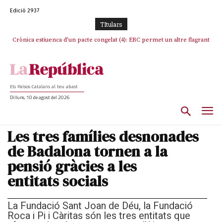
Edició 2937
TItulars
Crònica estiuenca d’un pacte congelat (4): ERC permet un altre flagrant
Rufián boicoteja l’estratègia d’acostament a Junts d’Oriol Junqueras
incompliment de l’acord, les seleccions catalanes un cop més
sacrificades
Els Països Catalans al teu abast
Dilluns, 10 de agost del 2026
Les tres famílies desnonades
de Badalona tornen a la
pensió gràcies a les
entitats socials
La Fundació Sant Joan de Déu, la Fundació
Roca i Pi i Càritas són les tres entitats que