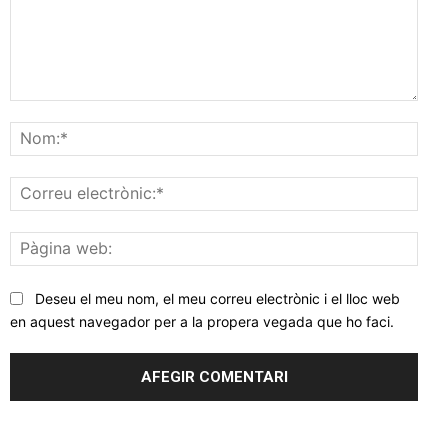
Comentar
Nom
Corr
elec
Pàgi
web
Deseu el meu nom, el meu correu electrònic i el lloc web
en aquest navegador per a la propera vegada que ho faci.