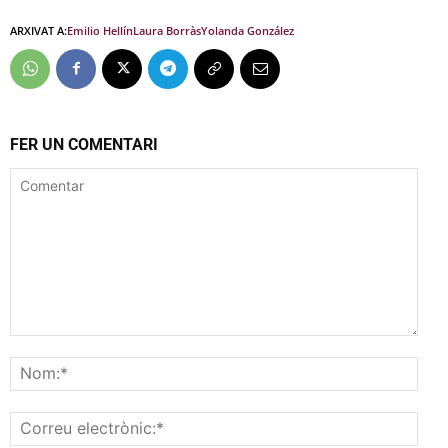
ARXIVAT A:
Emilio Hellín
Laura Borràs
Yolanda González
FER UN COMENTARI
Comentar
Nom
Corr
elec