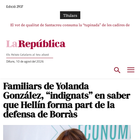
Edició 2937
TItulars
El vot de qualitat de Santacreu consuma la “tupinada” de les cadires de
La mentida de La Vanguardia: “Tres de cada quatre punts del pacte amb
ERC s’han complert”
plata
Els Països Catalans al teu abast
Dilluns, 10 de agost del 2026
Familiars de Yolanda
González, “indignats” en saber
que Hellín forma part de la
defensa de Borràs