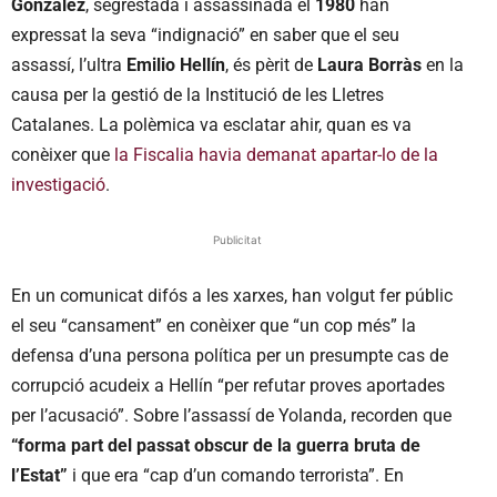
González
, segrestada i assassinada el
1980
han
expressat la seva “indignació” en saber que el seu
assassí, l’ultra
Emilio Hellín
, és pèrit de
Laura Borràs
en la
causa per la gestió de la Institució de les Lletres
Catalanes. La polèmica va esclatar ahir, quan es va
conèixer que
la Fiscalia havia demanat apartar-lo de la
investigació
.
Publicitat
En un comunicat difós a les xarxes, han volgut fer públic
el seu “cansament” en conèixer que “un cop més” la
defensa d’una persona política per un presumpte cas de
corrupció acudeix a Hellín “per refutar proves aportades
per l’acusació”. Sobre l’assassí de Yolanda, recorden que
“forma part del passat obscur de la guerra bruta de
l’Estat”
i que era “cap d’un comando terrorista”. En