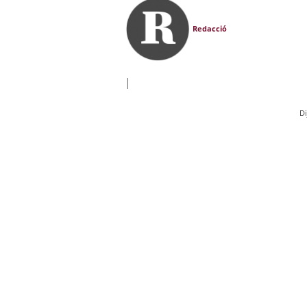
Redacció
|
D