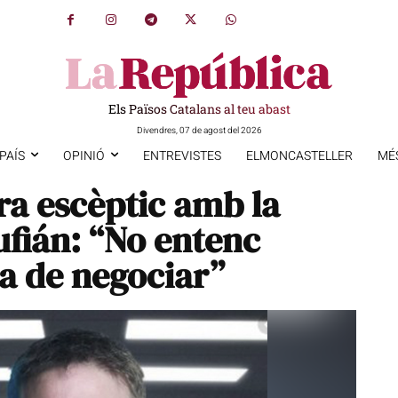
Els Països Catalans al teu abast
Divendres, 07 de agost del 2026
PAÍS
OPINIÓ
ENTREVISTES
ELMONCASTELLER
MÉ
ra escèptic amb la
ufián: “No entenc
a de negociar”