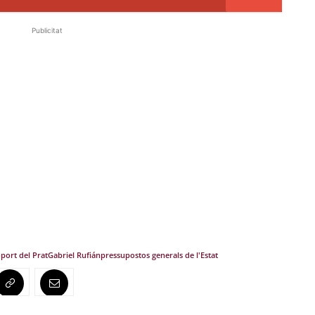
Publicitat
port del Prat
Gabriel Rufián
pressupostos generals de l'Estat