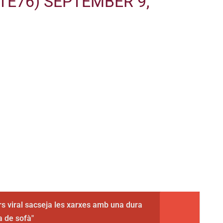
TE76)
SEPTEMBER 9,
rs viral sacseja les xarxes amb una dura
ra de sofà"