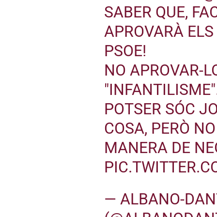
SABER QUE, FAC
APROVARÀ ELS
PSOE!
NO APROVAR-LO
"INFANTILISME"
POTSER SÓC J
COSA, PERÒ N
MANERA DE NE
PIC.TWITTER.
— ALBANO-DAN