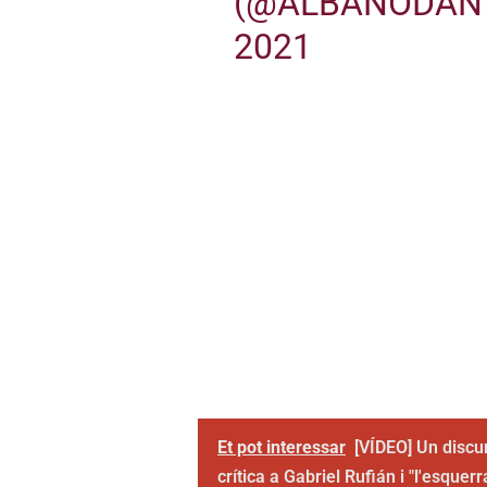
(@ALBANODAN
2021
Et pot interessar
[VÍDEO] Un discu
crítica a Gabriel Rufián i "l'esquer