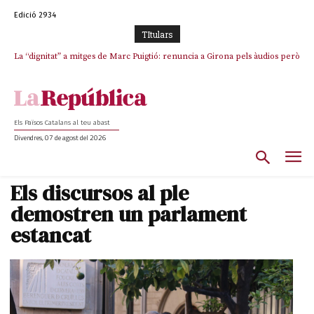
Edició 2934
TItulars
La “dignitat” a mitges de Marc Puigtió: renuncia a Girona pels àudios però
s’aferra als càrrecs remunerats de Sant Julià i el Consell Comarcal
Els Països Catalans al teu abast
Divendres, 07 de agost del 2026
Els discursos al ple
demostren un parlament
estancat