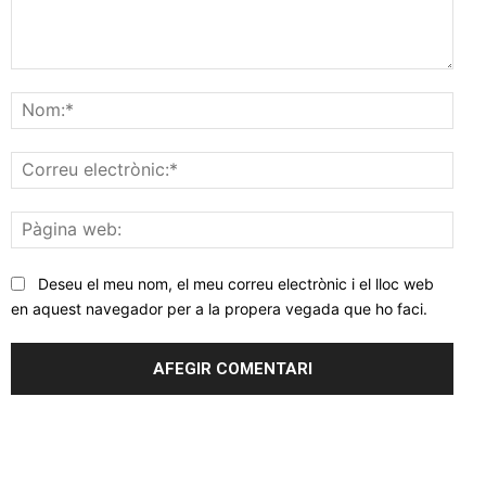
Comentar
Nom
Corr
elec
Pàgi
web
Deseu el meu nom, el meu correu electrònic i el lloc web
en aquest navegador per a la propera vegada que ho faci.