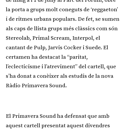
de maig a l’1 de juny al Parc del Fòrum, obre
la porta a grups molt coneguts de ‘reggaeton’
i de ritmes urbans populars. De fet, se sumen
als caps de llista grups més clàssics com són
Stereolab, Primal Scream, Interpol, el
cantant de Pulp, Jarvis Cocker i Suede. El
certamen ha destacat la “paritat,
l’eclecticisme i l’atreviment” del cartell, que
s’ha donat a conèixer als estudis de la nova
Ràdio Primavera Sound.
Publicitat
El Primavera Sound ha defensat que amb
aquest cartell presentat aquest divendres