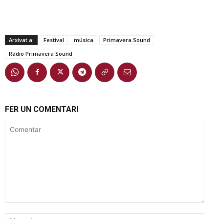
Arxivat a:
Festival
música
Primavera Sound
Ràdio Primavera Sound
FER UN COMENTARI
Comentar
Nom