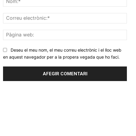
Corr
elec
Pàgi
web
Deseu el meu nom, el meu correu electrònic i el lloc web
en aquest navegador per a la propera vegada que ho faci.