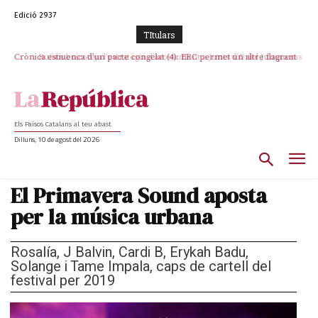
Edició 2937
TItulars
Rufián boicoteja l’estratègia d’acostament a Junts d’Oriol Junqueras
Els Països Catalans al teu abast
Dilluns, 10 de agost del 2026
El Primavera Sound aposta
per la música urbana
Rosalía, J Balvin, Cardi B, Erykah Badu,
Solange i Tame Impala, caps de cartell del
festival per 2019