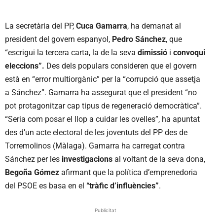
La secretària del PP,
Cuca Gamarra
, ha demanat al
president del govern espanyol,
Pedro Sánchez
, que
“escrigui la tercera carta, la de la seva
dimissió
i
convoqui
eleccions”.
Des dels populars consideren que el govern
està en “error multiorgànic” per la “corrupció que assetja
a Sánchez”. Gamarra ha assegurat que el president “no
pot protagonitzar cap tipus de regeneració democràtica”.
“Seria com posar el llop a cuidar les ovelles”, ha apuntat
des d’un acte electoral de les joventuts del PP des de
Torremolinos (Màlaga). Gamarra ha carregat contra
Sánchez per les
investigacions
al voltant de la seva dona,
Begoña Gómez
afirmant que la política d’emprenedoria
del PSOE es basa en el
“tràfic d’influències”
.
Publicitat