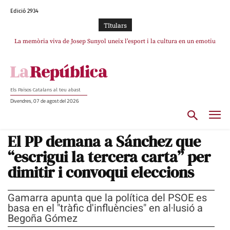
Edició 2934
TItulars
La memòria viva de Josep Sunyol uneix l’esport i la cultura en un emotiu
La “dignitat” a mitges de Marc Puigtió: renuncia a Girona pels àudios però
s’aferra als càrrecs remunerats de Sant Julià i el Consell Comarcal
homenatge a Guadarrama pel seu 90è aniversari
Els Països Catalans al teu abast
Divendres, 07 de agost del 2026
El PP demana a Sánchez que
“escrigui la tercera carta” per
dimitir i convoqui eleccions
Gamarra apunta que la política del PSOE es
basa en el "tràfic d'influències" en al·lusió a
Begoña Gómez