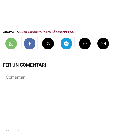
ARXIVAT A:
Cuca Gamarra
Pedro Sánchez
PP
PSOE
FER UN COMENTARI
Comentar
Nom