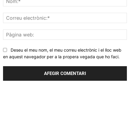
Corr
elec
Pàgi
web
Deseu el meu nom, el meu correu electrònic i el lloc web
en aquest navegador per a la propera vegada que ho faci.