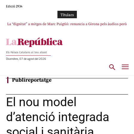
Edició 2934
TItulars
La “dignitat” a mitges de Marc Puigtió: renuncia a Girona pels àudios però
s’aferra als càrrecs remunerats de Sant Julià i el Consell Comarcal
Els Països Catalans al teu abast
Divendres, 07 de agost del 2026
Publireportatge
El nou model
d’atenció integrada
social i sanitària