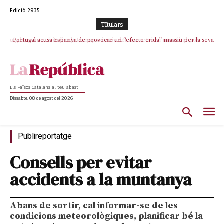
Edició 2935
TItulars
Portugal acusa Espanya de provocar un “efecte crida” massiu per la seva
“manca de regulació” migratòria
Els Països Catalans al teu abast
Dissabte, 08 de agost del 2026
Publireportatge
Consells per evitar
accidents a la muntanya
Abans de sortir, cal informar-se de les
condicions meteorològiques, planificar bé la