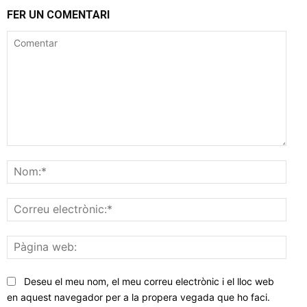
FER UN COMENTARI
Comentar
Nom
Corr
elec
Pàgi
web
Deseu el meu nom, el meu correu electrònic i el lloc web
en aquest navegador per a la propera vegada que ho faci.