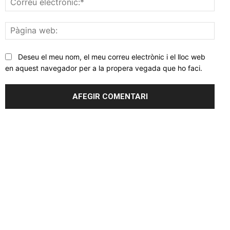
elec
Pàgi
web
Deseu el meu nom, el meu correu electrònic i el lloc web
en aquest navegador per a la propera vegada que ho faci.