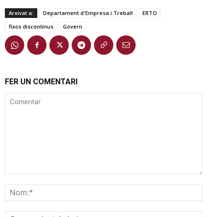
Arxivat a:
Departament d'Empresa i Treball
ERTO
fixos discontinus
Govern
FER UN COMENTARI
Comentar
Nom
Corr