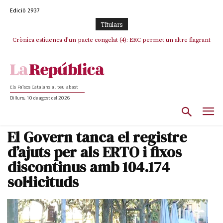
Edició 2937
TItulars
Crònica estiuenca d’un pacte congelat (4): ERC permet un altre flagrant
Rufián boicoteja l’estratègia d’acostament a Junts d’Oriol Junqueras
incompliment de l’acord, les seleccions catalanes un cop més
sacrificades
Els Països Catalans al teu abast
Dilluns, 10 de agost del 2026
El Govern tanca el registre
d’ajuts per als ERTO i fixos
discontinus amb 104.174
sol·licituds