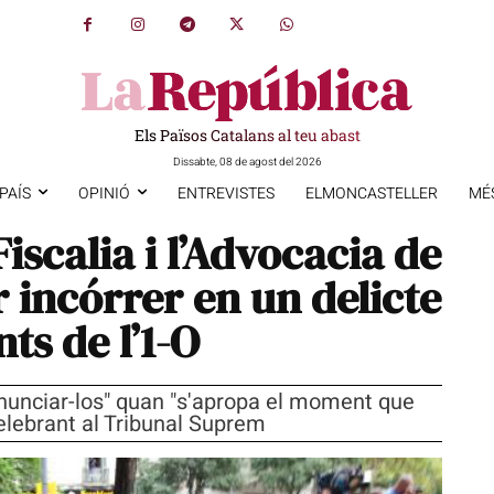
Els Països Catalans al teu abast
Dissabte, 08 de agost del 2026
PAÍS
OPINIÓ
ENTREVISTES
ELMONCASTELLER
MÉ
Fiscalia i l’Advocacia de
r incórrer en un delicte
ts de l’1-O
denunciar-los" quan "s'apropa el moment que
 celebrant al Tribunal Suprem