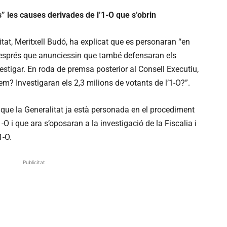
” les causes derivades de l’1-O que s’obrin
itat, Meritxell Budó, ha explicat que es personaran “en
 després que anunciessin que també defensaran els
vestigar. En roda de premsa posterior al Consell Executiu,
arem? Investigaran els 2,3 milions de votants de l’1-O?”.
que la Generalitat ja està personada en el procediment
1-O i que ara s’oposaran a la investigació de la Fiscalia i
1-O.
Publicitat