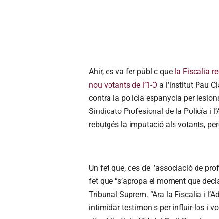
Ahir, es va fer públic que
la Fiscalia 
nou votants de l’1-O
a l’institut Pau C
contra la policia espanyola per lesions
Sindicato Profesional de la Policía i l’
rebutgés la imputació als votants, però
Un fet que, des de l’associació de pro
fet que “s’apropa el moment que declari
Tribunal Suprem. “Ara la Fiscalia i l’
intimidar testimonis per influir-los i vol