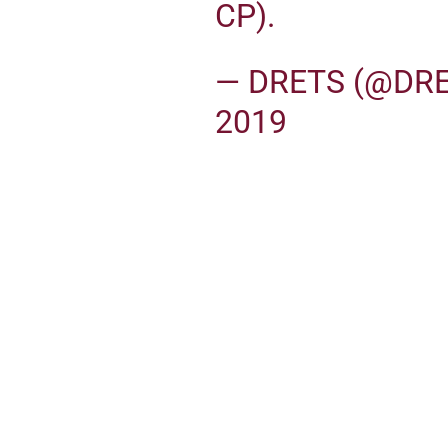
CP).
— DRETS (@DR
2019