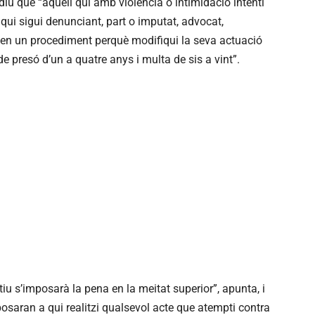
 diu que “aquell qui amb violència o intimidació intenti
 qui sigui denunciant, part o imputat, advocat,
ni en un procediment perquè modifiqui la seva actuació
e presó d’un a quatre anys i multa de sis a vint”.
ctiu s’imposarà la pena en la meitat superior”, apunta, i
osaran a qui realitzi qualsevol acte que atempti contra