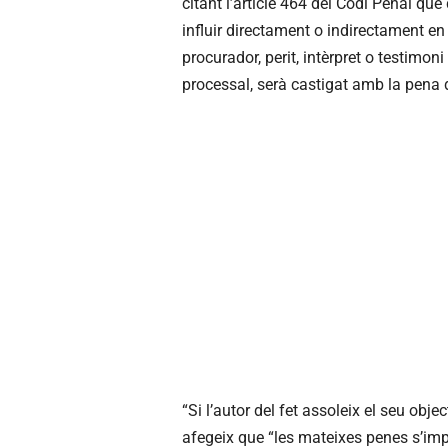
citant l’article 464 del Codi Penal que
influir directament o indirectament en
procurador, perit, intèrpret o testimo
processal, serà castigat amb la pena d
“Si l’autor del fet assoleix el seu obje
afegeix que “les mateixes penes s’imp