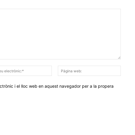
Correu
Pàgina
electrònic:*
web:
trònic i el lloc web en aquest navegador per a la propera