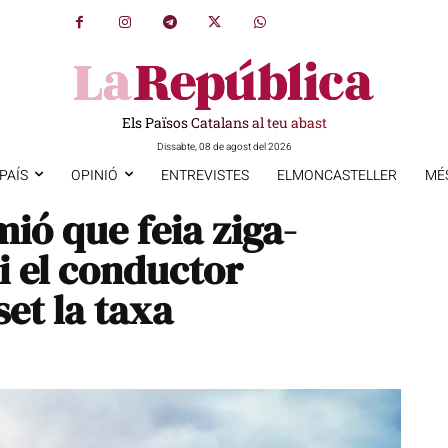
Els Països Catalans al teu abast
Dissabte, 08 de agost del 2026
PAÍS
OPINIÓ
ENTREVISTES
ELMONCASTELLER
MÉ
ió que feia ziga-
 i el conductor
set la taxa