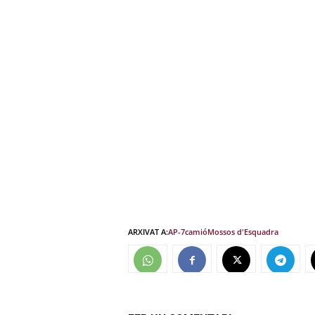
ARXIVAT A:
AP-7
camió
Mossos d'Esquadra