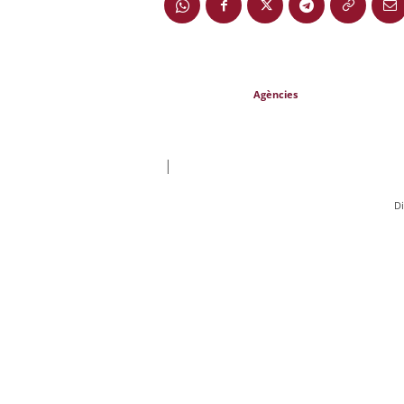
Agències
|
D