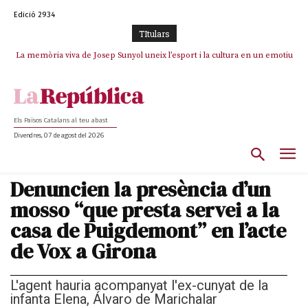
Edició 2934
TItulars
La memòria viva de Josep Sunyol uneix l’esport i la cultura en un emotiu
La “dignitat” a mitges de Marc Puigtió: renuncia a Girona pels àudios però
s’aferra als càrrecs remunerats de Sant Julià i el Consell Comarcal
homenatge a Guadarrama pel seu 90è aniversari
Els Països Catalans al teu abast
Divendres, 07 de agost del 2026
Denuncien la presència d’un
mosso “que presta servei a la
casa de Puigdemont” en l’acte
de Vox a Girona
L'agent hauria acompanyat l'ex-cunyat de la
infanta Elena, Álvaro de Marichalar