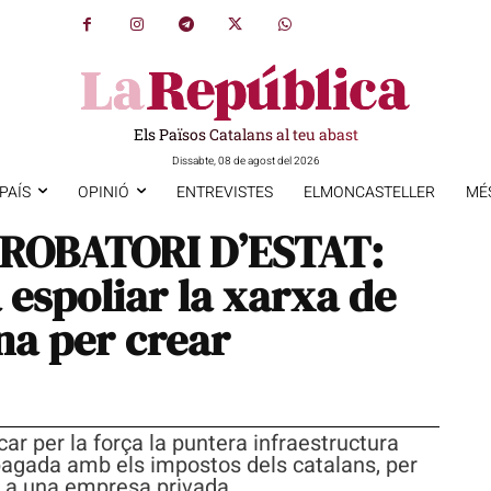
Els Països Catalans al teu abast
Dissabte, 08 de agost del 2026
PAÍS
OPINIÓ
ENTREVISTES
ELMONCASTELLER
MÉ
 ROBATORI D’ESTAT:
espoliar la xarxa de
na per crear
car per la força la puntera infraestructura
pagada amb els impostos dels catalans, per
nc a una empresa privada