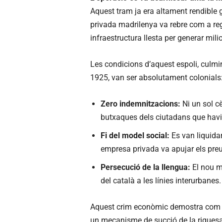
Aquest tram ja era altament rendible gr
privada madrilenya va rebre com a reg
infraestructura llesta per generar mili
Les condicions d’aquest espoli, culm
1925, van ser absolutament colonials
Zero indemnitzacions:
Ni un sol cè
butxaques dels ciutadans que havi
Fi del model social:
Es van liquidar
empresa privada va apujar els preus
Persecució de la llengua:
El nou mo
del català a les línies interurbanes.
Aquest crim econòmic demostra com le
un mecanisme de succió de la riques