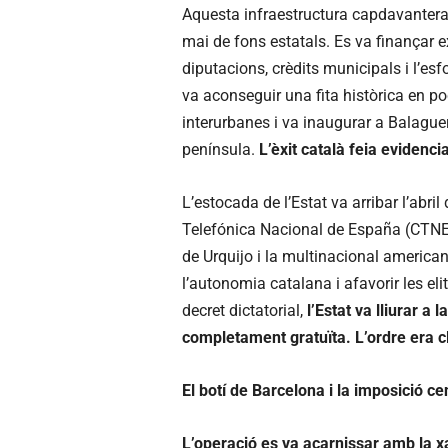
Aquesta infraestructura capdavantera e
mai de fons estatals. Es va finançar 
diputacions, crèdits municipals i l’esf
va aconseguir una fita històrica en po
interurbanes i va inaugurar a Balaguer
península.
L’èxit català feia evidenc
L’estocada de l’Estat va arribar l’ab
Telefónica Nacional de España (CTNE)
de Urquijo i la multinacional americana
l’autonomia catalana i afavorir les eli
decret dictatorial,
l’Estat va lliurar a
completament gratuïta. L’ordre era cl
El botí de Barcelona i la imposició ce
L’operació es va acarnissar amb la xa