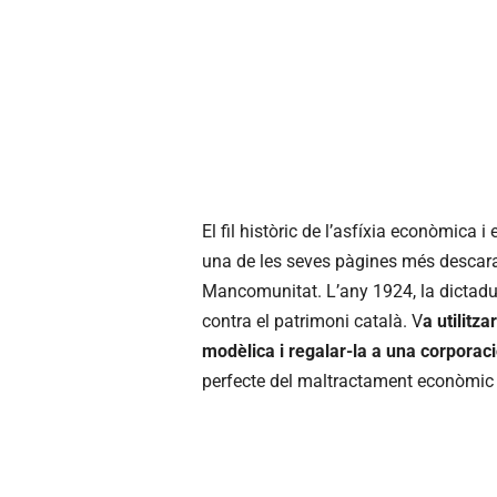
El fil històric de l’asfíxia econòmica 
una de les seves pàgines més descarad
Mancomunitat. L’any 1924, la dictadur
contra el patrimoni català. V
a utilitza
modèlica i regalar-la a una corporac
perfecte del maltractament econòmic in