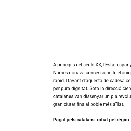
A principis del segle XX, l’Estat espa
Només donava concessions telefòniqu
ràpid. Davant d’aquesta deixadesa ce
per pura dignitat. Sota la direcció cien
catalanes van dissenyar un pla revoluc
gran ciutat fins al poble més aïllat.
Pagat pels catalans, robat pel règim