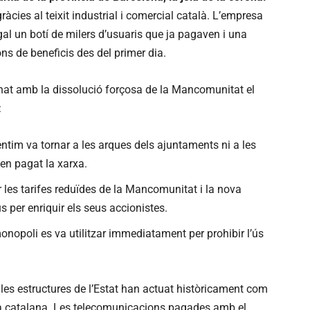
àcies al teixit industrial i comercial català. L’empresa
al un botí de milers d’usuaris que ja pagaven i una
ons de beneficis des del primer dia.
inat amb la dissolució forçosa de la Mancomunitat el
:
ntim va tornar a les arques dels ajuntaments ni a les
en pagat la xarxa.
 les tarifes reduïdes de la Mancomunitat i la nova
 per enriquir els seus accionistes.
nopoli es va utilitzar immediatament per prohibir l’ús
s estructures de l’Estat han actuat històricament com
a catalana. Les telecomunicacions pagades amb el