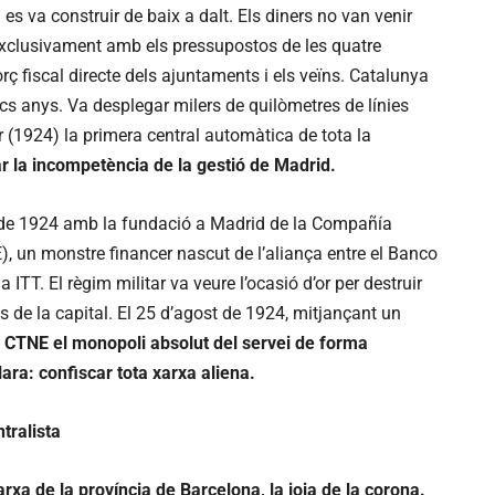
s va construir de baix a dalt. Els diners no van venir
exclusivament amb els pressupostos de les quatre
orç fiscal directe dels ajuntaments i els veïns. Catalunya
cs anys. Va desplegar milers de quilòmetres de línies
 (1924) la primera central automàtica de tota la
iar la incompetència de la gestió de Madrid.
ril de 1924 amb la fundació a Madrid de la Compañía
, un monstre financer nascut de l’aliança entre el Banco
 ITT. El règim militar va veure l’ocasió d’or per destruir
ts de la capital. El 25 d’agost de 1924, mitjançant un
 la CTNE el monopoli absolut del servei de forma
ara: confiscar tota xarxa aliena.
ntralista
rxa de la província de Barcelona, la joia de la corona.