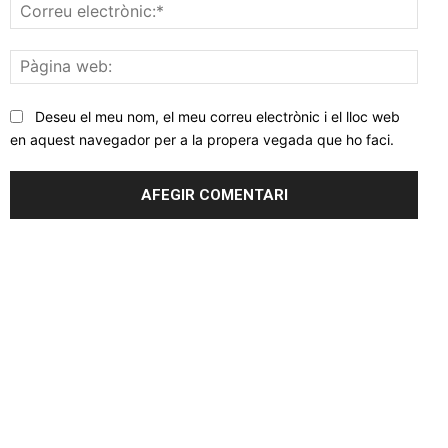
Corr
elec
Pàgi
web
Deseu el meu nom, el meu correu electrònic i el lloc web
en aquest navegador per a la propera vegada que ho faci.