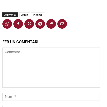
Arxivat a:
Artés
incendi
FER UN COMENTARI
Comentar
Nom