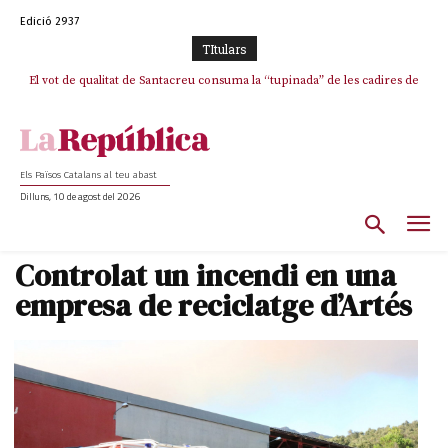
Edició 2937
TItulars
El vot de qualitat de Santacreu consuma la “tupinada” de les cadires de
La mentida de La Vanguardia: “Tres de cada quatre punts del pacte amb
ERC s’han complert”
plata
Els Països Catalans al teu abast
Dilluns, 10 de agost del 2026
Controlat un incendi en una
empresa de reciclatge d’Artés