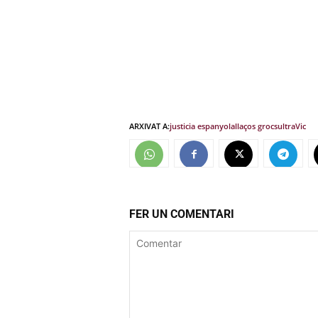
ARXIVAT A:
justicia espanyola
llaços grocs
ultra
Vic
FER UN COMENTARI