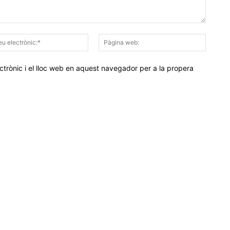
Correu
Pàgina
electrònic:*
web:
trònic i el lloc web en aquest navegador per a la propera