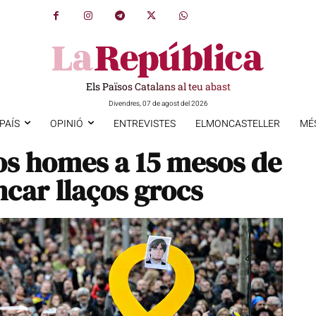
Els Països Catalans al teu abast
Divendres, 07 de agost del 2026
PAÍS
OPINIÓ
ENTREVISTES
ELMONCASTELLER
MÉ
s homes a 15 mesos de
ncar llaços grocs