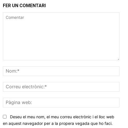
FER UN COMENTARI
Comentar
Nom
Corr
elec
Pàgi
web
Deseu el meu nom, el meu correu electrònic i el lloc web
en aquest navegador per a la propera vegada que ho faci.