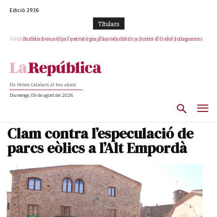
Edició 2936
TItulars
Rufián boicoteja l’estratègia d’acostament a Junts d’Oriol Junqueras
Els Països Catalans al teu abast
Diumenge, 09 de agost del 2026
Clam contra l’especulació de
parcs eòlics a l’Alt Empordà