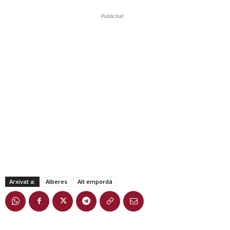
Publicitat
Arxivat a:
Alberes
Alt empordà