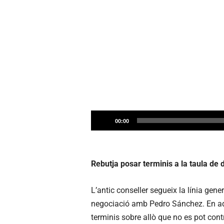
R
00:00
e
p
r
Rebutja posar terminis a la taula de 
o
d
L’antic conseller segueix la línia gener
u
negociació amb Pedro Sánchez. En aqu
c
terminis sobre allò que no es pot con