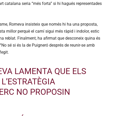
r
t catalana seria “més forta” si hi hagués representades
l
e
s
tisme, Romeva insisteix que només hi ha una proposta,
t
ta millor perquè el camí sigui més ràpid i indolor, estic
e
, ha reblat. Finalment, ha afirmat que desconeix quina és
c
. “No sé si és la de Puigneró després de reunir-se amb
l
fegit.
e
s
EVA
LAMENTA QUE ELS
d
e
 L’ESTRATÈGIA
f
ERC
NO PROPOSIN
l
e
t
x