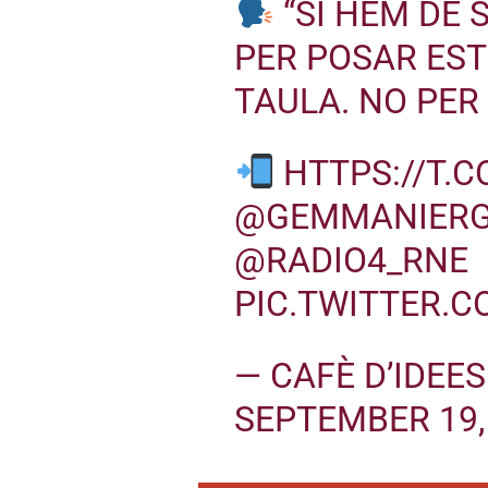
“SI HEM DE 
PER POSAR EST
TAULA. NO PER 
HTTPS://T.
@GEMMANIER
@RADIO4_RNE
PIC.TWITTER.
— CAFÈ D’IDEE
SEPTEMBER 19,