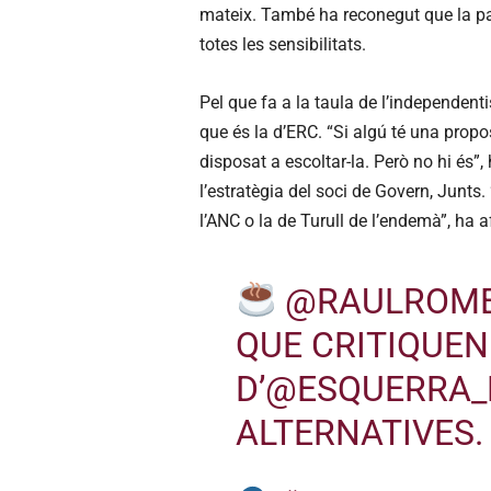
t
mateix. També ha reconegut que la par
o
totes les sensibilitats.
r
d
Pel que fa a la taula de l’independen
'
que és la d’ERC. “Si algú té una propos
à
disposat a escoltar-la. Però no hi és”
u
l’estratègia del soci de Govern, Junts
d
l’ANC o la de Turull de l’endemà”, ha a
i
o
@RAULROM
QUE CRITIQUEN
D’
@ESQUERRA_
ALTERNATIVES.