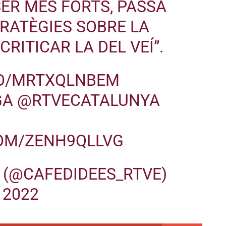
SER MÉS FORTS, PASSA
a
c
RATÈGIES SOBRE LA
a
CRITICAR LA DEL VEÍ”.
p
a
m
CO/MRTXQLNBEM
u
GA
@RTVECATALUNYA
n
t
/
COM/ZENH9QLLVG
c
a
S (@CAFEDIDEES_RTVE)
p
a
 2022
v
a
l