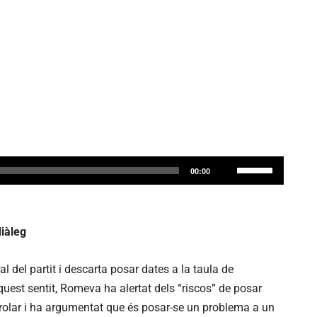
F
00:00
e
u
s
diàleg
e
r
al del partit i descarta posar dates a la taula de
v
est sentit, Romeva ha alertat dels “riscos” de posar
i
trolar i ha argumentat que és posar-se un problema a un