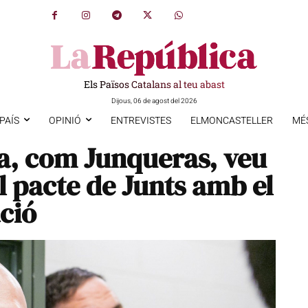
Els Països Catalans al teu abast
Dijous, 06 de agost del 2026
PAÍS
OPINIÓ
ENTREVISTES
ELMONCASTELLER
MÉ
a, com Junqueras, veu
l pacte de Junts amb el
ció