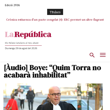
Edició 2936
TItulars
Crònica estiuenca d’un pacte congelat (4): ERC permet un altre flagrant
Rufián boicoteja l’estratègia d’acostament a Junts d’Oriol Junqueras
incompliment de l’acord, les seleccions catalanes un cop més
sacrificades
Els Països Catalans al teu abast
Diumenge, 09 de agost del 2026
[Àudio] Boye: “Quim Torra no
acabarà inhabilitat”