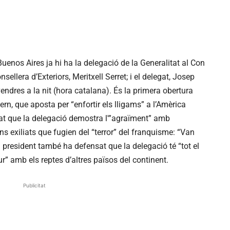
enos Aires ja hi ha la delegació de la Generalitat al Con
sellera d’Exteriors, Meritxell Serret; i el delegat, Josep
endres a la nit (hora catalana). És la primera obertura
ern, que aposta per “enfortir els lligams” a l’Amèrica
cat que la delegació demostra l'”agraïment” amb
ans exiliats que fugien del “terror” del franquisme: “Van
l president també ha defensat que la delegació té “tot el
ur” amb els reptes d’altres països del continent.
Publicitat