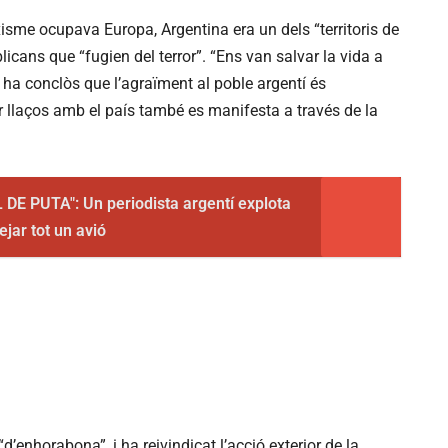
isme ocupava Europa, Argentina era un dels “territoris de
blicans que “fugien del terror”. “Ens van salvar la vida a
 ha conclòs que l’agraïment al poble argentí és
r llaços amb el país també es manifesta a través de la
DE PUTA": Un periodista argentí explota
ejar tot un avió
d’enhorabona”, i ha reivindicat l’acció exterior de la