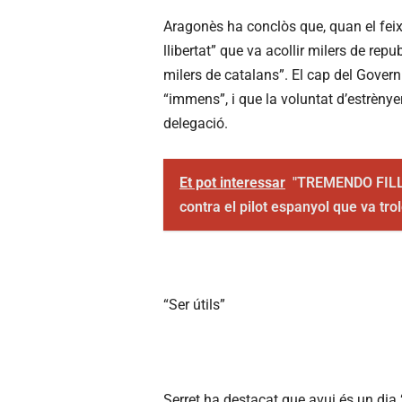
Aragonès ha conclòs que, quan el feix
llibertat” que va acollir milers de repu
milers de catalans”. El cap del Govern
“immens”, i que la voluntat d’estrènye
delegació.
Et pot interessar
"TREMENDO FILL 
contra el pilot espanyol que va trol
“Ser útils”
Serret ha destacat que avui és un dia “