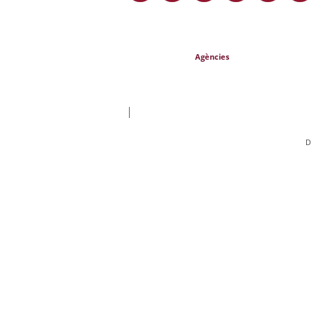
Agències
|
D