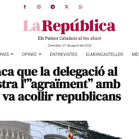
Els Països Catalans al teu abast
Divendres, 07 de agost del 2026
PAÍS
OPINIÓ
ENTREVISTES
ELMONCASTELLER
MÉ
ca que la delegació al
tra l'”agraïment” amb
 va acollir republicans