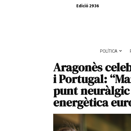
Edició 2936
POLÍTICA
Aragonès celeb
i Portugal: “M
punt neuràlgic 
energètica eur