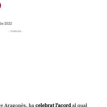
 de 2022
- Publicitat -
ere Aragonès, ha
celebrat l’acord
al qual