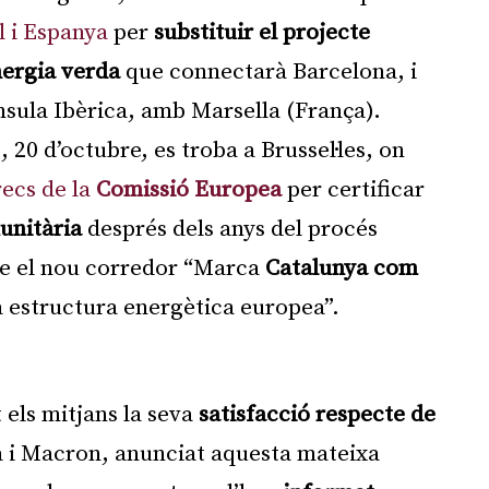
l i Espanya
per
substituir el projecte
nergia verda
que connectarà Barcelona, i
ínsula Ibèrica, amb Marsella (França).
 20 d’octubre, es troba a Brussel·les, on
recs de la
Comissió Europea
per certificar
unitària
després dels anys del procés
ue el nou corredor “Marca
Catalunya com
 estructura energètica europea”.
Publicitat
els mitjans la seva
satisfacció respecte de
 i Macron, anunciat aquesta mateixa