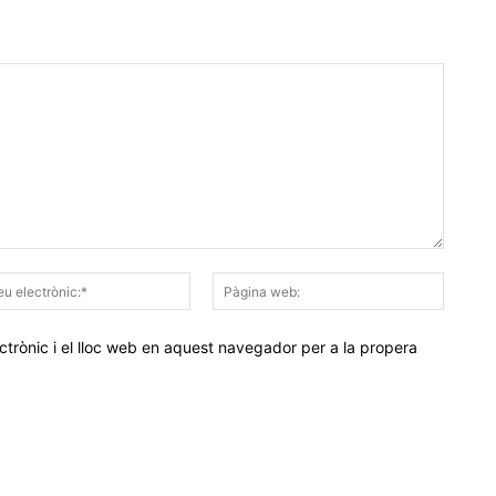
Correu
Pàgina
electrònic:*
web:
trònic i el lloc web en aquest navegador per a la propera