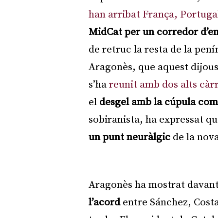
han arribat França, Portuga
MidCat per un corredor d’e
de retruc la resta de la pen
Aragonès, que aquest dijous,
s’ha
reunit amb dos alts càr
el
desgel amb la cúpula com
sobiranista, ha expressat q
un punt neuràlgic
de la nova
Aragonès ha mostrat davant 
l’acord
entre Sánchez, Costa