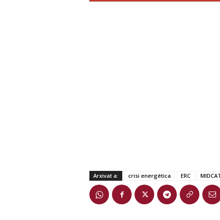
Arxivat a:
crisi energètica
ERC
MIDCA