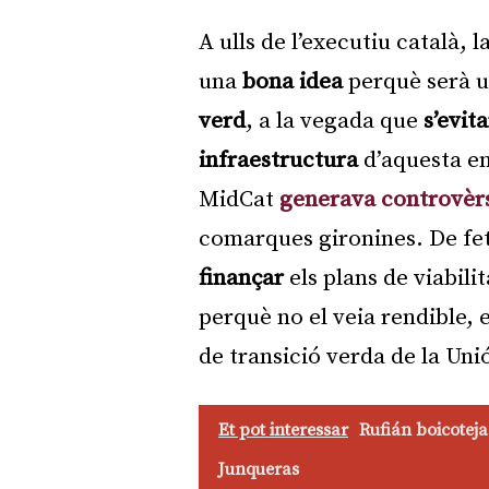
A ulls de l’executiu català, 
una
bona idea
perquè serà 
verd
, a la vegada que
s’evit
infraestructura
d’aquesta en
MidCat
generava controvèr
comarques gironines. De fe
finançar
els plans de viabili
perquè no el veia rendible, 
de transició verda de la Un
Et pot interessar
Rufián boicoteja
Junqueras