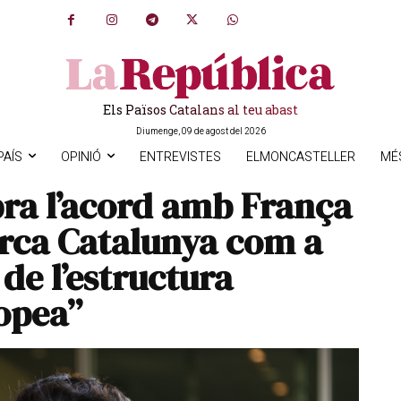
Els Països Catalans al teu abast
Diumenge, 09 de agost del 2026
PAÍS
OPINIÓ
ENTREVISTES
ELMONCASTELLER
MÉ
ra l’acord amb França
arca Catalunya com a
de l’estructura
opea”