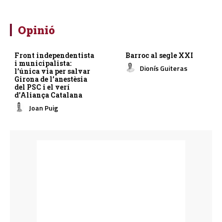
Opinió
Front independentista
Barroc al segle XXI
i municipalista:
Dionís Guiteras
l’única via per salvar
Girona de l’anestèsia
del PSC i el verí
d’Aliança Catalana
Joan Puig