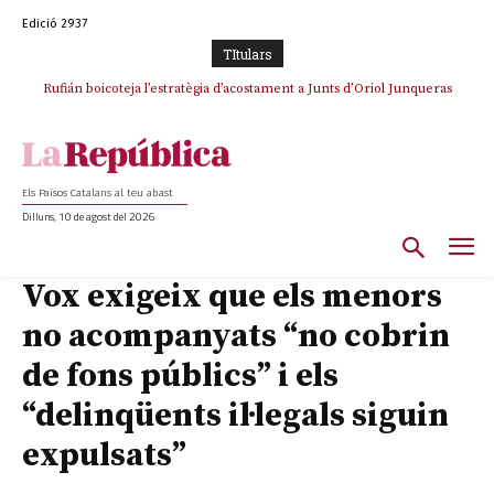
Edició 2937
TItulars
Rufián boicoteja l’estratègia d’acostament a Junts d’Oriol Junqueras
Rufián dinamita la unitat independentista amb un atac frontal al retorn
de Puigdemont
Els Països Catalans al teu abast
Dilluns, 10 de agost del 2026
Vox exigeix que els menors
no acompanyats “no cobrin
de fons públics” i els
“delinqüents il·legals siguin
expulsats”