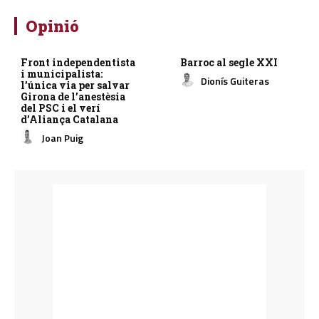
Opinió
Front independentista
Barroc al segle XXI
i municipalista:
Dionís Guiteras
l’única via per salvar
Girona de l’anestèsia
del PSC i el verí
d’Aliança Catalana
Joan Puig