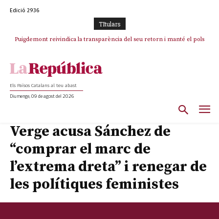
Edició 2936
TItulars
Puigdemont reivindica la transparència del seu retorn i manté el pols
ferm per la plena llibertat dels encausats
Els Països Catalans al teu abast
Diumenge, 09 de agost del 2026
Verge acusa Sánchez de
“comprar el marc de
l’extrema dreta” i renegar de
les polítiques feministes