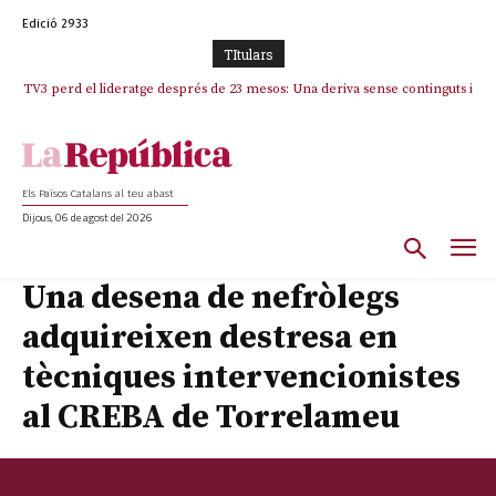
Edició 2933
TItulars
TV3 perd el lideratge després de 23 mesos: Una deriva sense continguts i
en clau espanyola deixa el canal a mans de TVE
Els Països Catalans al teu abast
Dijous, 06 de agost del 2026
Una desena de nefròlegs
adquireixen destresa en
tècniques intervencionistes
al CREBA de Torrelameu